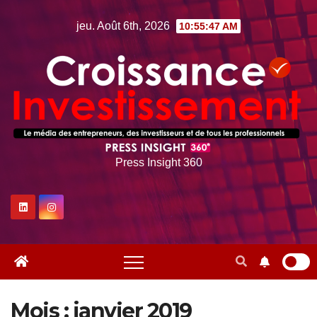
Skip
jeu. Août 6th, 2026
10:55:48 AM
to
content
Press Insight 360
Mois :
janvier 2019