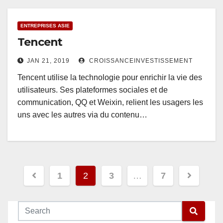
ENTREPRISES ASIE
Tencent
JAN 21, 2019
CROISSANCEINVESTISSEMENT
Tencent utilise la technologie pour enrichir la vie des
utilisateurs. Ses plateformes sociales et de
communication, QQ et Weixin, relient les usagers les
uns avec les autres via du contenu…
Pagination
1
2
3
…
7
des
publications