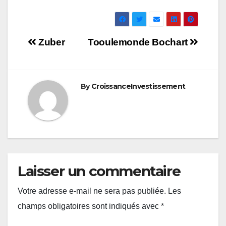
Navigation
Zuber
Tooulemonde Bochart
de
l’article
By
CroissanceInvestissement
Laisser un commentaire
Votre adresse e-mail ne sera pas publiée.
Les
champs obligatoires sont indiqués avec
*