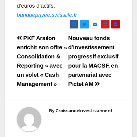
d’euros d’actifs.
banqueprivee.swisslife.fr
Navigation
PKF Arsilon
Nouveau fonds
de
enrichit son offre «
d’investissement
Consolidation &
progressif exclusif
l’article
Reporting » avec
pour la MACSF, en
un volet « Cash
partenariat avec
Management »
Pictet AM
By
CroissanceInvestissement