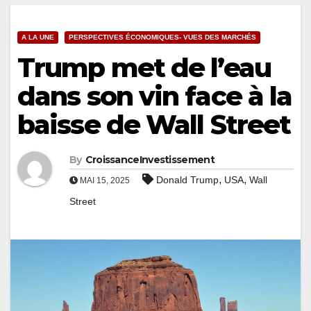
A LA UNE
PERSPECTIVES ÉCONOMIQUES- VUES DES MARCHÉS
Trump met de l’eau
dans son vin face à la
baisse de Wall Street
By
CroissanceInvestissement
,
,
Donald Trump
USA
Wall
MAI 15, 2025
Street