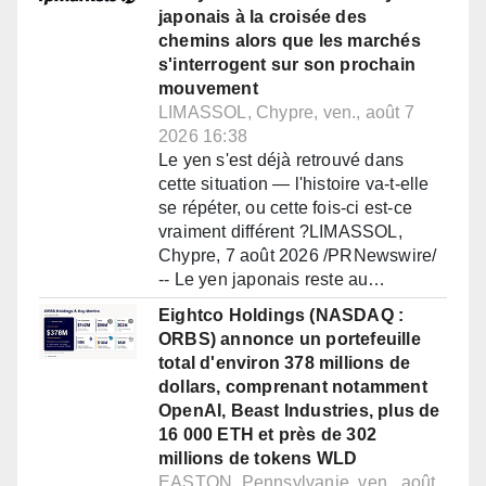
japonais à la croisée des
chemins alors que les marchés
s'interrogent sur son prochain
mouvement
LIMASSOL, Chypre, ven., août 7
2026 16:38
Le yen s'est déjà retrouvé dans
cette situation — l'histoire va-t-elle
se répéter, ou cette fois-ci est-ce
vraiment différent ?LIMASSOL,
Chypre, 7 août 2026 /PRNewswire/
-- Le yen japonais reste au…
Eightco Holdings (NASDAQ :
ORBS) annonce un portefeuille
total d'environ 378 millions de
dollars, comprenant notamment
OpenAI, Beast Industries, plus de
16 000 ETH et près de 302
millions de tokens WLD
EASTON, Pennsylvanie, ven., août