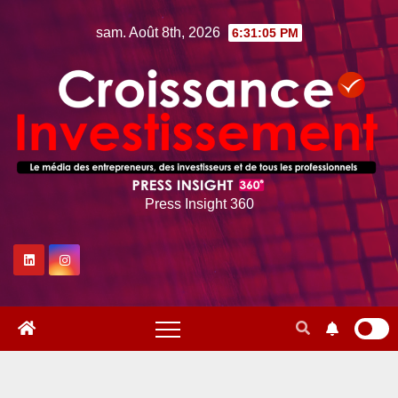
Skip
sam. Août 8th, 2026
6:31:06 PM
to
content
Press Insight 360