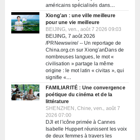
américains spécialisés dans…
Xiong'an : une ville meilleure
pour une vie meilleure
BEIJING, ven., août 7 2026 09:03
BEIJING, 7 août 2026
/PRNewswire/ -- Un reportage de
China.org.cn sur Xiong'anDans de
nombreuses langues, le mot «
civilisation » partage la même
origine : le mot latin « civitas », qui
signifie «…
FAMILIARITÉ : Une convergence
poétique du cinéma et de la
littérature
SHENZHEN, Chine, ven., août 7
2026 07:00
DJI et l'icône primée à Cannes
Isabelle Huppert réunissent les voix
de deux femmes à travers les