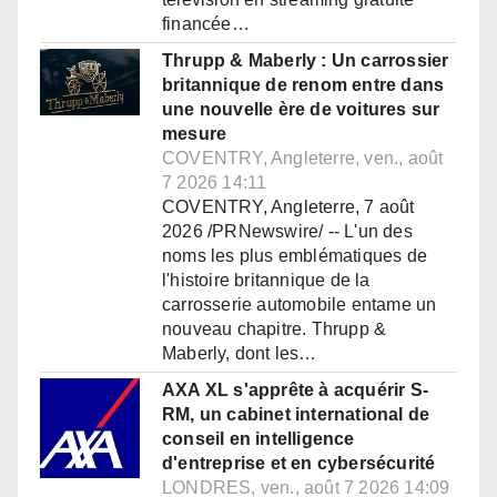
financée…
Thrupp & Maberly : Un carrossier
britannique de renom entre dans
une nouvelle ère de voitures sur
mesure
COVENTRY, Angleterre, ven., août
7 2026 14:11
COVENTRY, Angleterre, 7 août
2026 /PRNewswire/ -- L'un des
noms les plus emblématiques de
l'histoire britannique de la
carrosserie automobile entame un
nouveau chapitre. Thrupp &
Maberly, dont les…
AXA XL s'apprête à acquérir S-
RM, un cabinet international de
conseil en intelligence
d'entreprise et en cybersécurité
LONDRES, ven., août 7 2026 14:09