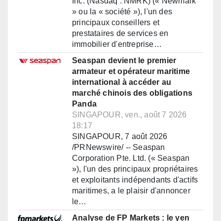
Inc. (Nasdaq : NMRK) (« Newmark
» ou la « société »), l'un des
principaux conseillers et
prestataires de services en
immobilier d'entreprise…
Seaspan devient le premier
armateur et opérateur maritime
international à accéder au
marché chinois des obligations
Panda
SINGAPOUR, ven., août 7 2026
18:17
SINGAPOUR, 7 août 2026
/PRNewswire/ -- Seaspan
Corporation Pte. Ltd. (« Seaspan
»), l'un des principaux propriétaires
et exploitants indépendants d'actifs
maritimes, a le plaisir d'annoncer
le…
Analyse de FP Markets : le yen