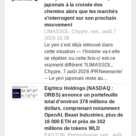
japonais à la croisée des
chemins alors que les marchés
s'interrogent sur son prochain
mouvement
LIMASSOL, Chypre, ven., août 7
2026 16:38
Le yen s'est déjà retrouvé dans
cette situation — l'histoire va-t-elle
se répéter, ou cette fois-ci est-ce
vraiment différent ?LIMASSOL,
Chypre, 7 août 2026 /PRNewswire/
-- Le yen japonais reste au…
Eightco Holdings (NASDAQ :
ORBS) annonce un portefeuille
total d'environ 378 millions de
dollars, comprenant notamment
OpenAI, Beast Industries, plus de
16 000 ETH et près de 302
millions de tokens WLD
EASTON, Pennsylvanie, ven., août