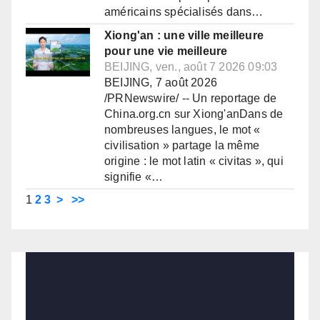
américains spécialisés dans…
Xiong'an : une ville meilleure
pour une vie meilleure
BEIJING, ven., août 7 2026 09:03
BEIJING, 7 août 2026
/PRNewswire/ -- Un reportage de
China.org.cn sur Xiong'anDans de
nombreuses langues, le mot «
civilisation » partage la même
origine : le mot latin « civitas », qui
signifie «…
1
2
3
>
>>