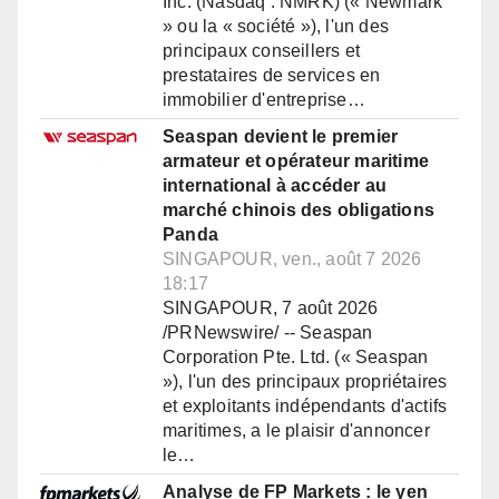
Inc. (Nasdaq : NMRK) (« Newmark
» ou la « société »), l'un des
principaux conseillers et
prestataires de services en
immobilier d'entreprise…
Seaspan devient le premier
armateur et opérateur maritime
international à accéder au
marché chinois des obligations
Panda
SINGAPOUR, ven., août 7 2026
18:17
SINGAPOUR, 7 août 2026
/PRNewswire/ -- Seaspan
Corporation Pte. Ltd. (« Seaspan
»), l'un des principaux propriétaires
et exploitants indépendants d'actifs
maritimes, a le plaisir d'annoncer
le…
Analyse de FP Markets : le yen