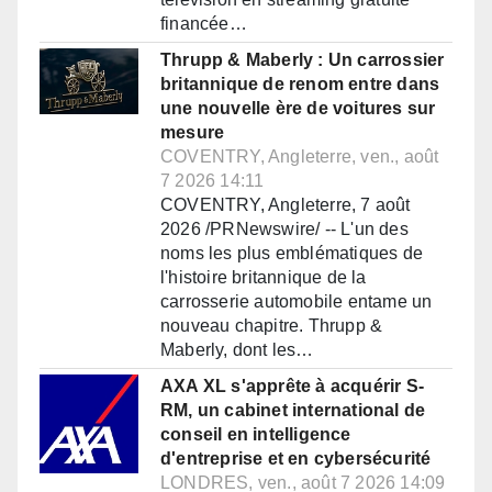
financée…
Thrupp & Maberly : Un carrossier
britannique de renom entre dans
une nouvelle ère de voitures sur
mesure
COVENTRY, Angleterre, ven., août
7 2026 14:11
COVENTRY, Angleterre, 7 août
2026 /PRNewswire/ -- L'un des
noms les plus emblématiques de
l'histoire britannique de la
carrosserie automobile entame un
nouveau chapitre. Thrupp &
Maberly, dont les…
AXA XL s'apprête à acquérir S-
RM, un cabinet international de
conseil en intelligence
d'entreprise et en cybersécurité
LONDRES, ven., août 7 2026 14:09