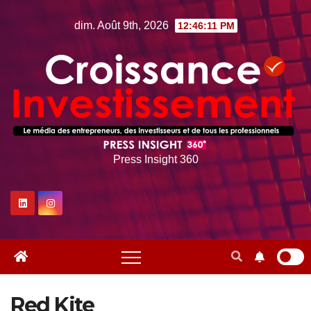
Skip
dim. Août 9th, 2026
12:46:12 PM
to
content
Press Insight 360
Red Kite