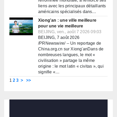
renommée mondiale, a renforcé ses
liens avec les principaux détaillants
américains spécialisés dans…
Xiong'an : une ville meilleure
pour une vie meilleure
BEIJING, ven., août 7 2026 09:03
BEIJING, 7 août 2026
/PRNewswire/ -- Un reportage de
China.org.cn sur Xiong'anDans de
nombreuses langues, le mot «
civilisation » partage la même
origine : le mot latin « civitas », qui
signifie «…
1
2
3
>
>>