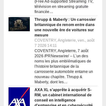
(Free Ad-supported Streaming TV,
télévision en streaming gratuite
financée…
Thrupp & Maberly : Un carrossier
britannique de renom entre dans
une nouvelle ère de voitures sur
mesure
COVENTRY, Angleterre, ven., août
7 2026 14:11
COVENTRY, Angleterre, 7 août
2026 /PRNewswire/ -- L'un des
noms les plus emblématiques de
l'histoire britannique de la
carrosserie automobile entame un
nouveau chapitre. Thrupp &
Maberly, dont les…
AXA XL s'apprête à acquérir S-
RM, un cabinet international de
conseil en intelligence
d'entreprise et en cybersécurité