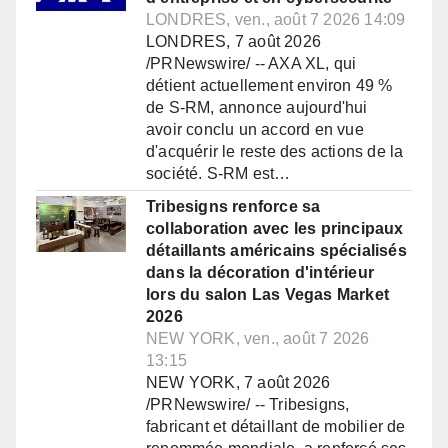
LONDRES, ven., août 7 2026 14:09
LONDRES, 7 août 2026
/PRNewswire/ -- AXA XL, qui
détient actuellement environ 49 %
de S-RM, annonce aujourd'hui
avoir conclu un accord en vue
d'acquérir le reste des actions de la
société. S-RM est…
Tribesigns renforce sa
collaboration avec les principaux
détaillants américains spécialisés
dans la décoration d'intérieur
lors du salon Las Vegas Market
2026
NEW YORK, ven., août 7 2026
13:15
NEW YORK, 7 août 2026
/PRNewswire/ -- Tribesigns,
fabricant et détaillant de mobilier de