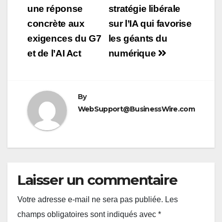
une réponse
stratégie libérale
l’article
concrète aux
sur l’IA qui favorise
exigences du G7
les géants du
et de l’AI Act
numérique
By
WebSupport@BusinessWire.com
Laisser un commentaire
Votre adresse e-mail ne sera pas publiée.
Les
champs obligatoires sont indiqués avec
*