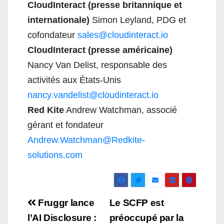
CloudInteract (presse britannique et
internationale)
Simon Leyland, PDG et
cofondateur
sales@cloudinteract.io
CloudInteract (presse américaine)
Nancy Van Delist, responsable des
activités aux États-Unis
nancy.vandelist@cloudinteract.io
Red Kite
Andrew Watchman, associé
gérant et fondateur
Andrew.Watchman@Redkite-
solutions.com
Navigation
Fruggr lance
Le SCFP est
de
l’AI Disclosure :
préoccupé par la