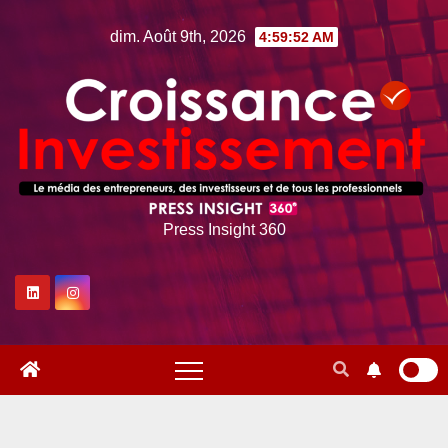
Skip
dim. Août 9th, 2026
4:59:53 AM
to
content
Press Insight 360