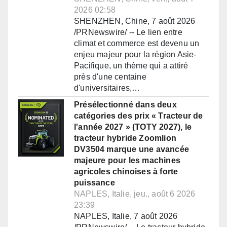
2026 02:58
SHENZHEN, Chine, 7 août 2026
/PRNewswire/ -- Le lien entre
climat et commerce est devenu un
enjeu majeur pour la région Asie-
Pacifique, un thème qui a attiré
près d'une centaine
d'universitaires,…
Présélectionné dans deux
catégories des prix « Tracteur de
l'année 2027 » (TOTY 2027), le
tracteur hybride Zoomlion
DV3504 marque une avancée
majeure pour les machines
agricoles chinoises à forte
puissance
NAPLES, Italie, jeu., août 6 2026
23:39
NAPLES, Italie, 7 août 2026