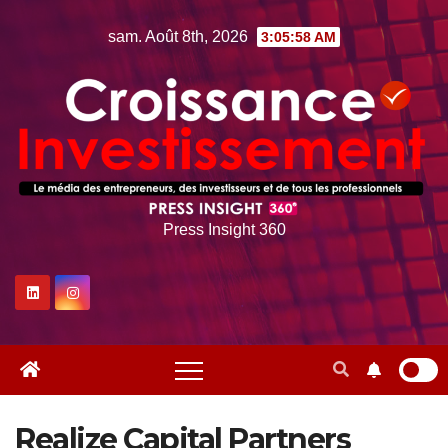
Skip
sam. Août 8th, 2026
3:05:58 AM
to
content
Press Insight 360
Realize Capital Partners