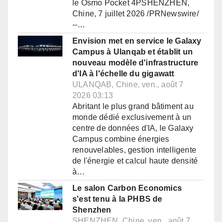
le Osmo Pocket 4PSHENZHEN,
Chine, 7 juillet 2026 /PRNewswire/
--…
Envision met en service le Galaxy
Campus à Ulanqab et établit un
nouveau modèle d'infrastructure
d'IA à l'échelle du gigawatt
ULANQAB, Chine, ven., août 7
2026 03:13
Abritant le plus grand bâtiment au
monde dédié exclusivement à un
centre de données d'IA, le Galaxy
Campus combine énergies
renouvelables, gestion intelligente
de l'énergie et calcul haute densité
à…
Le salon Carbon Economics
s'est tenu à la PHBS de
Shenzhen
SHENZHEN, Chine, ven., août 7