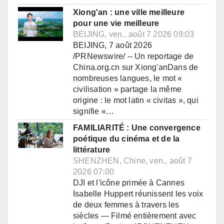
Xiong'an : une ville meilleure
pour une vie meilleure
BEIJING, ven., août 7 2026 09:03
BEIJING, 7 août 2026
/PRNewswire/ -- Un reportage de
China.org.cn sur Xiong'anDans de
nombreuses langues, le mot «
civilisation » partage la même
origine : le mot latin « civitas », qui
signifie «…
FAMILIARITÉ : Une convergence
poétique du cinéma et de la
littérature
SHENZHEN, Chine, ven., août 7
2026 07:00
DJI et l'icône primée à Cannes
Isabelle Huppert réunissent les voix
de deux femmes à travers les
siècles — Filmé entièrement avec