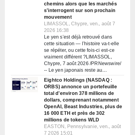
chemins alors que les marchés
s'interrogent sur son prochain
mouvement
LIMASSOL, Chypre, ven., août 7
2026 16:38
Le yen s'est déjà retrouvé dans
cette situation — l'histoire va-t-elle
se répéter, ou cette fois-ci est-ce
vraiment différent ?LIMASSOL,
Chypre, 7 août 2026 /PRNewswire/
-- Le yen japonais reste au…
Eightco Holdings (NASDAQ :
ORBS) annonce un portefeuille
total d'environ 378 millions de
dollars, comprenant notamment
OpenAI, Beast Industries, plus de
16 000 ETH et près de 302
millions de tokens WLD
EASTON, Pennsylvanie, ven., août
7 2026 15:01