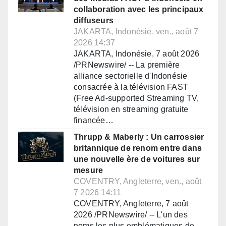
collaboration avec les principaux
diffuseurs
JAKARTA, Indonésie, ven., août 7
2026 14:37
JAKARTA, Indonésie, 7 août 2026
/PRNewswire/ -- La première
alliance sectorielle d'Indonésie
consacrée à la télévision FAST
(Free Ad-supported Streaming TV,
télévision en streaming gratuite
financée…
Thrupp & Maberly : Un carrossier
britannique de renom entre dans
une nouvelle ère de voitures sur
mesure
COVENTRY, Angleterre, ven., août
7 2026 14:11
COVENTRY, Angleterre, 7 août
2026 /PRNewswire/ -- L'un des
noms les plus emblématiques de