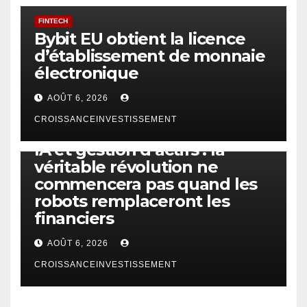
FINTECH
Bybit EU obtient la licence
d’établissement de monnaie
électronique
AOÛT 6, 2026
CROISSANCEINVESTISSEMENT
IA
TECHNOLOGIE
IA et gestion d’actifs : la
véritable révolution ne
commencera pas quand les
robots remplaceront les
financiers
AOÛT 6, 2026
CROISSANCEINVESTISSEMENT