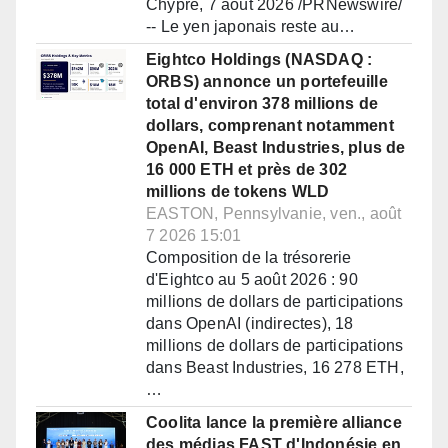
Chypre, 7 août 2026 /PRNewswire/
-- Le yen japonais reste au…
Eightco Holdings (NASDAQ :
ORBS) annonce un portefeuille
total d'environ 378 millions de
dollars, comprenant notamment
OpenAI, Beast Industries, plus de
16 000 ETH et près de 302
millions de tokens WLD
EASTON, Pennsylvanie, ven., août
7 2026 15:01
Composition de la trésorerie
d'Eightco au 5 août 2026 : 90
millions de dollars de participations
dans OpenAI (indirectes), 18
millions de dollars de participations
dans Beast Industries, 16 278 ETH,
…
Coolita lance la première alliance
des médias FAST d'Indonésie en