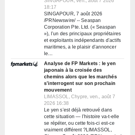
SINGAPOUR, ven., août 7 2026
18:17
SINGAPOUR, 7 août 2026
/PRNewswire/ -- Seaspan
Corporation Pte. Ltd. (« Seaspan
»), l'un des principaux propriétaires
et exploitants indépendants d'actifs
maritimes, a le plaisir d'annoncer
le…
Analyse de FP Markets : le yen
japonais à la croisée des
chemins alors que les marchés
s'interrogent sur son prochain
mouvement
LIMASSOL, Chypre, ven., août 7
2026 16:38
Le yen s'est déjà retrouvé dans
cette situation — l'histoire va-t-elle
se répéter, ou cette fois-ci est-ce
vraiment différent ?LIMASSOL,