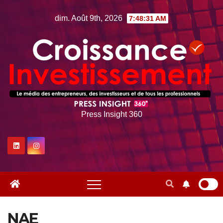
Skip
dim. Août 9th, 2026
7:48:33 AM
to
content
Press Insight 360
NAE