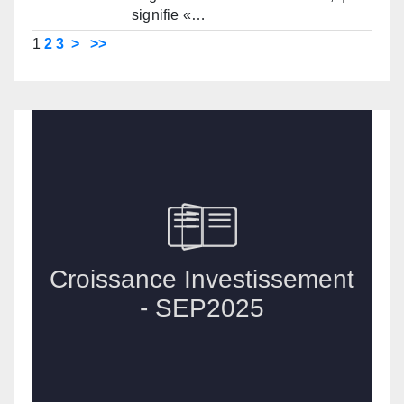
signifie «…
1
2
3
>
>>