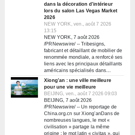
dans la décoration d'intérieur
lors du salon Las Vegas Market
2026
NEW YORK, ven., août 7 2026
13:15
NEW YORK, 7 août 2026
/PRNewswire/ -- Tribesigns,
fabricant et détaillant de mobilier de
renommée mondiale, a renforcé ses
liens avec les principaux détaillants
américains spécialisés dans…
Xiong'an : une ville meilleure
pour une vie meilleure
BEIJING, ven., août 7 2026 09:03
BEIJING, 7 août 2026
/PRNewswire/ -- Un reportage de
China.org.cn sur Xiong'anDans de
nombreuses langues, le mot «
civilisation » partage la même
origine : le mot latin « civitas », qui