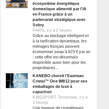
écosystème énergétique
domestique alimenté par l'IA
en France grâce à un
partenariat stratégique avec
Sobry
PARIS, il y a 2 heures
Grâce au stockage intelligent et
à la tarification dynamique, les
ménages français peuvent
économiser jusqu'à 625 € par an
; cette offre est désormais
disponible aussi bien pour les
propriétaires…
KANEBO choisit l'Eastman
Cristal™ One IM812 pour ses
emballages de luxe à
capuchon
KINGSPORT, Tennessee, il y a
3 heures
Une marque de cosmétiques