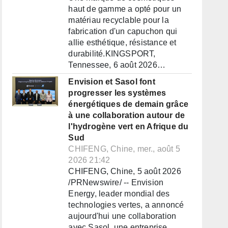
haut de gamme a opté pour un
matériau recyclable pour la
fabrication d'un capuchon qui
allie esthétique, résistance et
durabilité.KINGSPORT,
Tennessee, 6 août 2026…
Envision et Sasol font
progresser les systèmes
énergétiques de demain grâce
à une collaboration autour de
l'hydrogène vert en Afrique du
Sud
CHIFENG, Chine, mer., août 5
2026 21:42
CHIFENG, Chine, 5 août 2026
/PRNewswire/ -- Envision
Energy, leader mondial des
technologies vertes, a annoncé
aujourd'hui une collaboration
avec Sasol, une entreprise