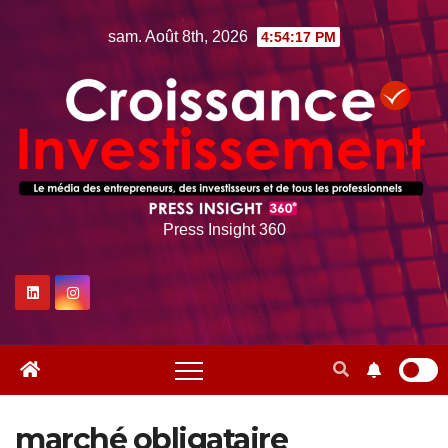
Skip
sam. Août 8th, 2026
4:54:19 PM
to
content
Press Insight 360
marché obligataire