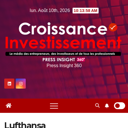
Skip
lun. Août 10th, 2026
10:13:59 AM
to
content
Press Insight 360
Lufthansa