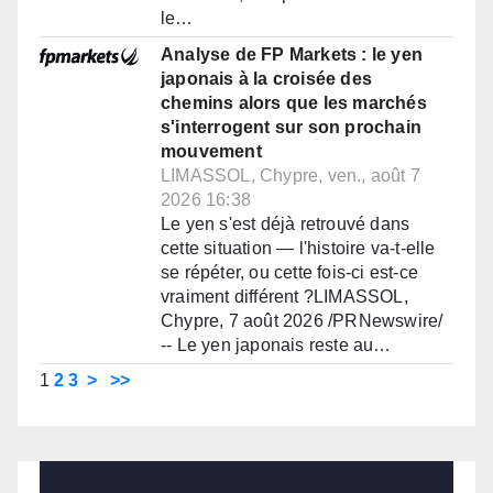
le…
Analyse de FP Markets : le yen
japonais à la croisée des
chemins alors que les marchés
s'interrogent sur son prochain
mouvement
LIMASSOL, Chypre, ven., août 7
2026 16:38
Le yen s'est déjà retrouvé dans
cette situation — l'histoire va-t-elle
se répéter, ou cette fois-ci est-ce
vraiment différent ?LIMASSOL,
Chypre, 7 août 2026 /PRNewswire/
-- Le yen japonais reste au…
1
2
3
>
>>