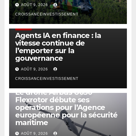
AOÛT 9, 2026
CROISSANCEINVESTISSEMENT
FINTECH
Agents IA en finance : la
vitesse continue de
l’emporter sur la
gouvernance
AOÛT 9, 2026
CROISSANCEINVESTISSEMENT
DRONE
Le drone Airbus U030
Flexrotor débute ses
opérations pour l’Agence
européenne pour la sécurité
maritime
AOÛT 9, 2026