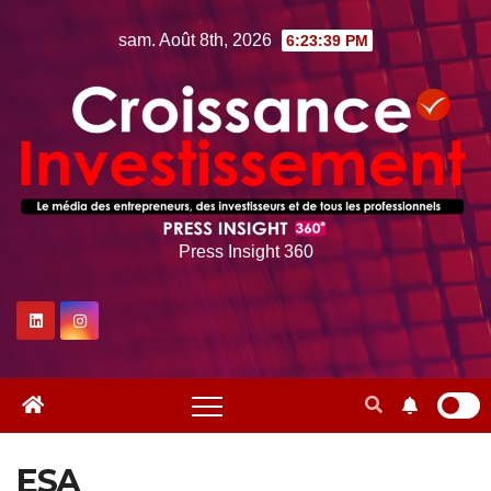
Skip
sam. Août 8th, 2026
6:23:40 PM
to
content
Press Insight 360
ESA