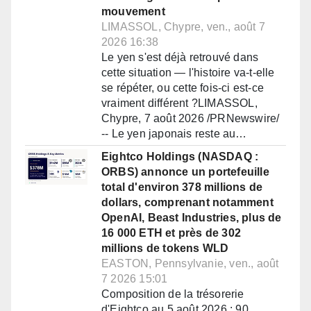
mouvement
LIMASSOL, Chypre, ven., août 7
2026 16:38
Le yen s'est déjà retrouvé dans
cette situation — l'histoire va-t-elle
se répéter, ou cette fois-ci est-ce
vraiment différent ?LIMASSOL,
Chypre, 7 août 2026 /PRNewswire/
-- Le yen japonais reste au…
Eightco Holdings (NASDAQ :
ORBS) annonce un portefeuille
total d'environ 378 millions de
dollars, comprenant notamment
OpenAI, Beast Industries, plus de
16 000 ETH et près de 302
millions de tokens WLD
EASTON, Pennsylvanie, ven., août
7 2026 15:01
Composition de la trésorerie
d'Eightco au 5 août 2026 : 90