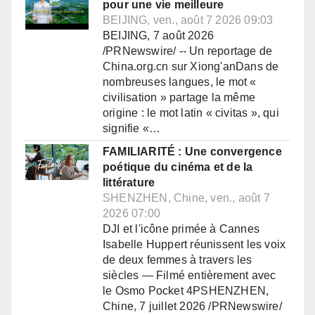
pour une vie meilleure
BEIJING, ven., août 7 2026 09:03
BEIJING, 7 août 2026
/PRNewswire/ -- Un reportage de
China.org.cn sur Xiong'anDans de
nombreuses langues, le mot «
civilisation » partage la même
origine : le mot latin « civitas », qui
signifie «…
FAMILIARITÉ : Une convergence
poétique du cinéma et de la
littérature
SHENZHEN, Chine, ven., août 7
2026 07:00
DJI et l'icône primée à Cannes
Isabelle Huppert réunissent les voix
de deux femmes à travers les
siècles — Filmé entièrement avec
le Osmo Pocket 4PSHENZHEN,
Chine, 7 juillet 2026 /PRNewswire/