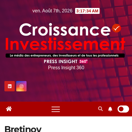
Skip
ven. Août 7th, 2026
3:17:34 AM
to
content
Press Insight 360
Bretinov