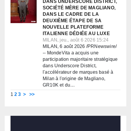
DANS UNDERSCORE DISTRICT,
SOCIÉTÉ MÈRE DE MAGLIANO,
DANS LE CADRE DE LA
DEUXIÈME ÉTAPE DE SA
NOUVELLE PLATEFORME
ITALIENNE DÉDIÉE AU LUXE
MILAN, jeu., août 6 2026 15:24
MILAN, 6 août 2026 /PRNewswire/
-- MondeVita a acquis une
participation majoritaire stratégique
dans Underscore District,
l'accélérateur de marques basé à
Milan à l'origine de Magliano,
GR10K et du…
1
2
3
>
>>