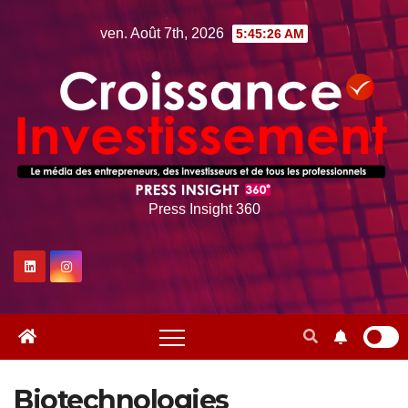
Skip
ven. Août 7th, 2026
5:45:27 AM
to
content
Press Insight 360
Biotechnologies