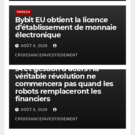
FINTECH
Bybit EU obtient la licence
d’établissement de monnaie
électronique
AOÛT 6, 2026
CROISSANCEINVESTISSEMENT
IA
TECHNOLOGIE
IA et gestion d’actifs : la
véritable révolution ne
commencera pas quand les
robots remplaceront les
financiers
AOÛT 6, 2026
CROISSANCEINVESTISSEMENT