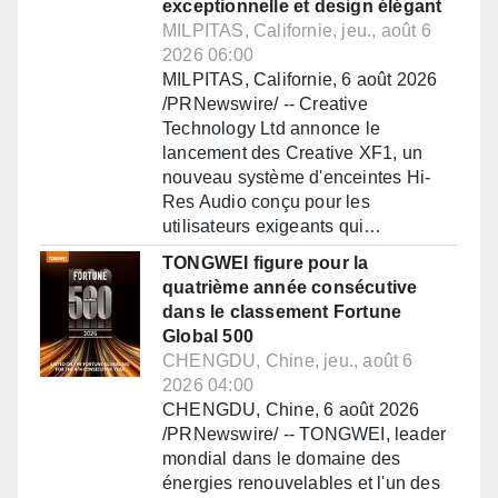
exceptionnelle et design élégant
MILPITAS, Californie, jeu., août 6
2026 06:00
MILPITAS, Californie, 6 août 2026
/PRNewswire/ -- Creative
Technology Ltd annonce le
lancement des Creative XF1, un
nouveau système d'enceintes Hi-
Res Audio conçu pour les
utilisateurs exigeants qui…
TONGWEI figure pour la
quatrième année consécutive
dans le classement Fortune
Global 500
CHENGDU, Chine, jeu., août 6
2026 04:00
CHENGDU, Chine, 6 août 2026
/PRNewswire/ -- TONGWEI, leader
mondial dans le domaine des
énergies renouvelables et l'un des