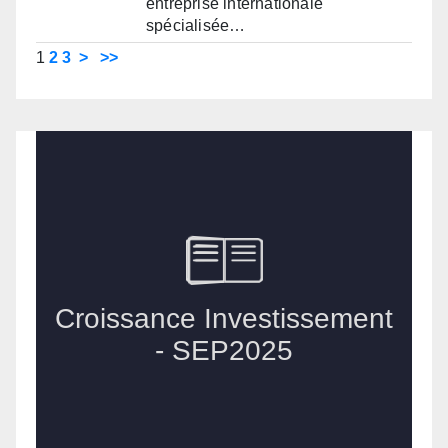
entreprise internationale
spécialisée…
1
2
3
>
>>