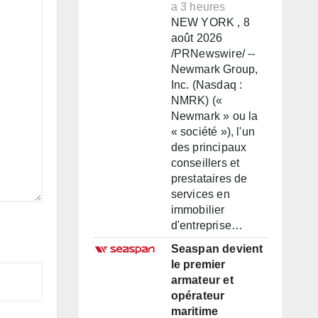
a 3 heures
NEW YORK , 8
août 2026
/PRNewswire/ --
Newmark Group,
Inc. (Nasdaq :
NMRK) («
Newmark » ou la
« société »), l'un
des principaux
conseillers et
prestataires de
services en
immobilier
d'entreprise…
Seaspan devient
le premier
armateur et
opérateur
maritime