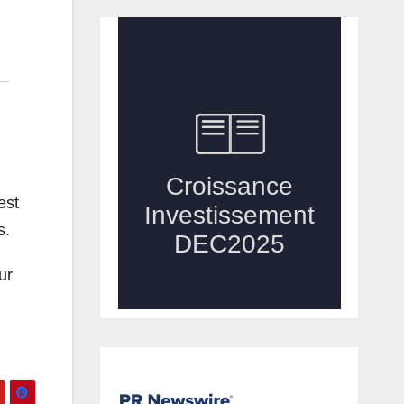
est
s.
ur