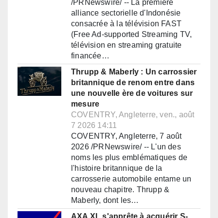
/PRNewswire/ -- La première
alliance sectorielle d'Indonésie
consacrée à la télévision FAST
(Free Ad-supported Streaming TV,
télévision en streaming gratuite
financée…
Thrupp & Maberly : Un carrossier
britannique de renom entre dans
une nouvelle ère de voitures sur
mesure
COVENTRY, Angleterre, ven., août
7 2026 14:11
COVENTRY, Angleterre, 7 août
2026 /PRNewswire/ -- L'un des
noms les plus emblématiques de
l'histoire britannique de la
carrosserie automobile entame un
nouveau chapitre. Thrupp &
Maberly, dont les…
AXA XL s'apprête à acquérir S-