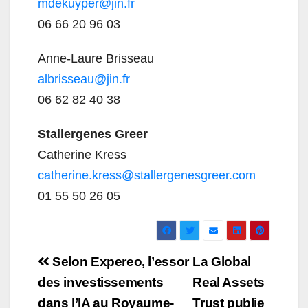
mdekuyper@jin.fr
06 66 20 96 03
Anne-Laure Brisseau
albrisseau@jin.fr
06 62 82 40 38
Stallergenes Greer
Catherine Kress
catherine.kress@stallergenesgreer.com
01 55 50 26 05
Navigation
Selon Expereo, l’essor
La Global
de
des investissements
Real Assets
dans l’IA au Royaume-
Trust publie