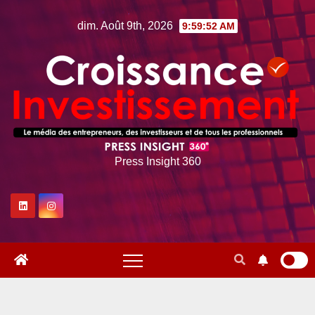
Skip
dim. Août 9th, 2026
9:59:53 AM
to
content
Press Insight 360