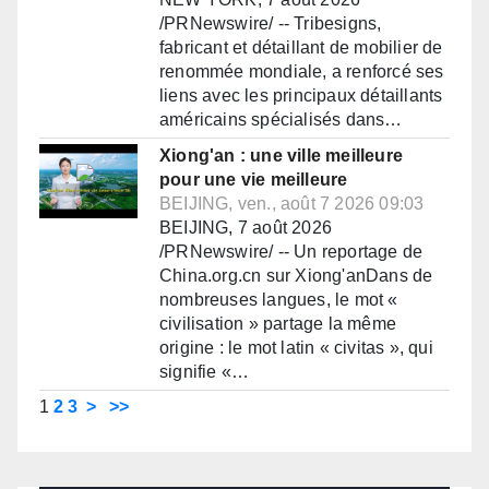
/PRNewswire/ -- Tribesigns,
fabricant et détaillant de mobilier de
renommée mondiale, a renforcé ses
liens avec les principaux détaillants
américains spécialisés dans…
Xiong'an : une ville meilleure
pour une vie meilleure
BEIJING, ven., août 7 2026 09:03
BEIJING, 7 août 2026
/PRNewswire/ -- Un reportage de
China.org.cn sur Xiong'anDans de
nombreuses langues, le mot «
civilisation » partage la même
origine : le mot latin « civitas », qui
signifie «…
1
2
3
>
>>