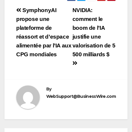
Navigation
SymphonyAI
NVIDIA:
de
propose une
comment le
plateforme de
boom de l’IA
l’article
réassort et d’espace
justifie une
alimentée par l’IA aux
valorisation de 5
CPG mondiales
500 milliards $
By
WebSupport@BusinessWire.com