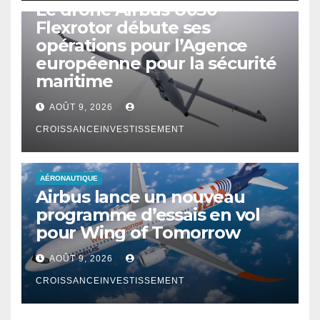
Le drone Airbus U030
Flexrotor débute ses
opérations pour l’Agence
européenne pour la sécurité
maritime
AOÛT 9, 2026
CROISSANCEINVESTISSEMENT
AÉRONAUTIQUE
Airbus lance un nouveau
programme d’essais en vol
pour Wing of Tomorrow
AOÛT 9, 2026
CROISSANCEINVESTISSEMENT