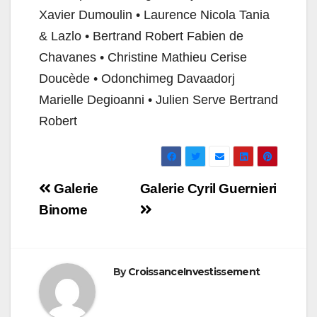
Xavier Dumoulin • Laurence Nicola Tania
& Lazlo • Bertrand Robert Fabien de
Chavanes • Christine Mathieu Cerise
Doucède • Odonchimeg Davaadorj
Marielle Degioanni • Julien Serve Bertrand
Robert
Navigation
Galerie
Galerie Cyril Guernieri
de
Binome
l’article
By
CroissanceInvestissement