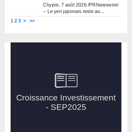
Chypre, 7 août 2026 /PRNewswire/
-- Le yen japonais reste au…
1
2
3
>
>>