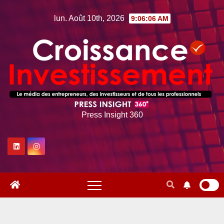
Skip
lun. Août 10th, 2026
9:06:07 AM
to
content
Press Insight 360