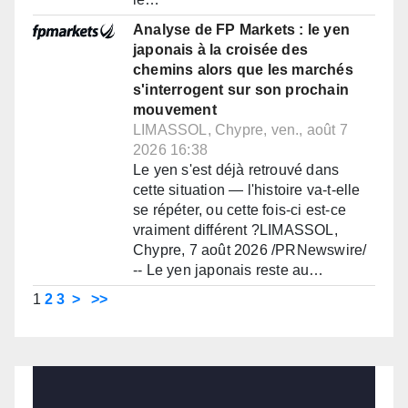
Analyse de FP Markets : le yen
japonais à la croisée des
chemins alors que les marchés
s'interrogent sur son prochain
mouvement
LIMASSOL, Chypre, ven., août 7
2026 16:38
Le yen s'est déjà retrouvé dans
cette situation — l'histoire va-t-elle
se répéter, ou cette fois-ci est-ce
vraiment différent ?LIMASSOL,
Chypre, 7 août 2026 /PRNewswire/
-- Le yen japonais reste au…
1
2
3
>
>>