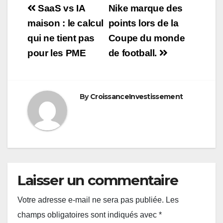
Navigation
SaaS vs IA
Nike marque des
de
maison : le calcul
points lors de la
qui ne tient pas
Coupe du monde
l’article
pour les PME
de football.
By
CroissanceInvestissement
Laisser un commentaire
Votre adresse e-mail ne sera pas publiée.
Les
champs obligatoires sont indiqués avec
*