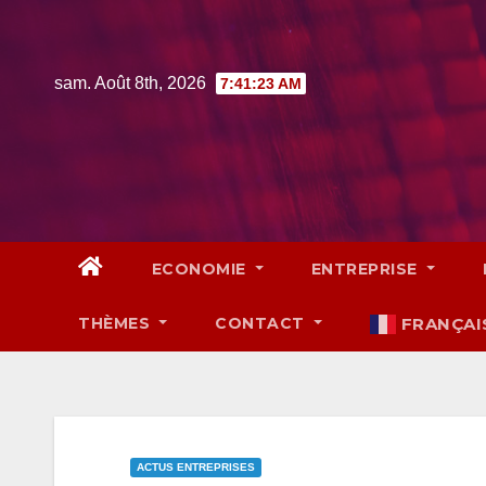
Skip
to
content
sam. Août 8th, 2026
7:41:24 AM
ECONOMIE
ENTREPRISE
THÈMES
CONTACT
FRANÇAI
ACTUS ENTREPRISES