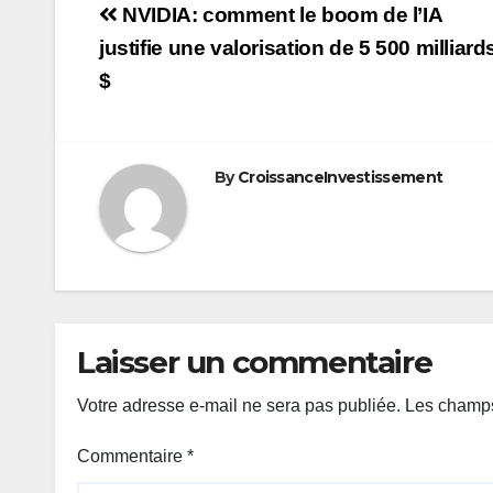
Navigation
NVIDIA: comment le boom de l’IA
de
justifie une valorisation de 5 500 milliard
$
l’article
By
CroissanceInvestissement
Laisser un commentaire
Votre adresse e-mail ne sera pas publiée.
Les champs
Commentaire
*