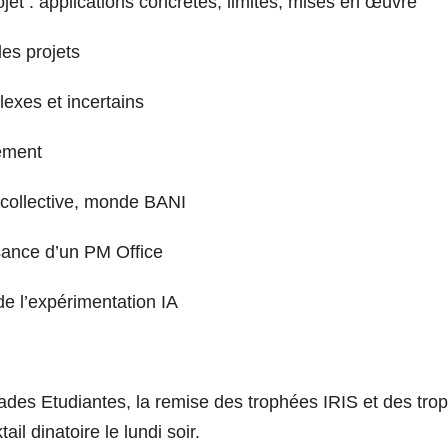
jet : applications concrètes, limites, mises en œuvre
des projets
exes et incertains
gement
n collective, monde BANI
sance d’un PM Office
 de l’expérimentation IA
des Etudiantes, la remise des trophées IRIS et des tro
il dinatoire le lundi soir.