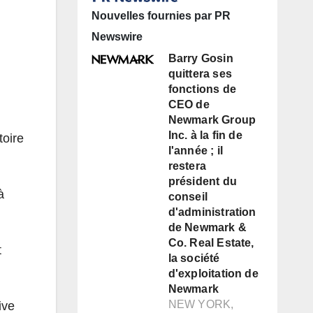
Nouvelles fournies par PR
Newswire
Barry Gosin
quittera ses
fonctions de
CEO de
Newmark Group
Inc. à la fin de
toire
l'année ; il
restera
président du
à
conseil
d'administration
de Newmark &
Co. Real Estate,
t
la société
d'exploitation de
Newmark
NEW YORK,
ive