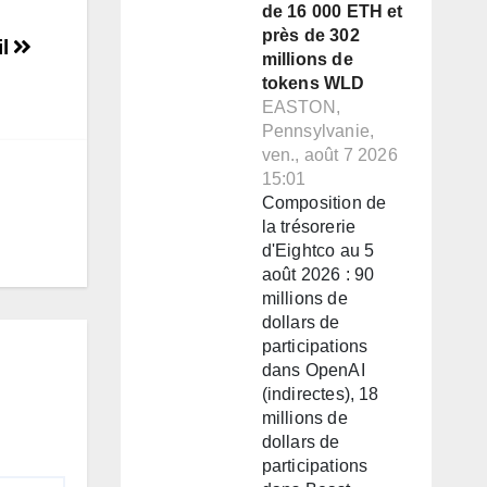
de 16 000 ETH et
près de 302
il
millions de
tokens WLD
EASTON,
Pennsylvanie,
ven., août 7 2026
15:01
Composition de
la trésorerie
d'Eightco au 5
août 2026 : 90
millions de
dollars de
participations
dans OpenAI
(indirectes), 18
millions de
dollars de
participations