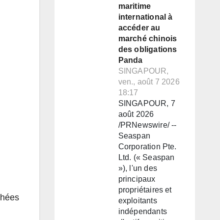
maritime
international à
accéder au
marché chinois
des obligations
Panda
SINGAPOUR,
ven., août 7 2026
18:17
SINGAPOUR, 7
août 2026
/PRNewswire/ --
Seaspan
Corporation Pte.
Ltd. (« Seaspan
»), l'un des
principaux
propriétaires et
phées
exploitants
indépendants