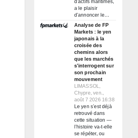
d'actifs maritimes,
a le plaisir
d'annoncer le…
Analyse de FP
Markets : le yen
japonais à la
croisée des
chemins alors
que les marchés
s'interrogent sur
son prochain
mouvement
LIMASSOL,
Chypre, ven.,
août 7 2026 16:38
Le yen s'est déjà
retrouvé dans
cette situation —
l'histoire va-t-elle
se répéter, ou