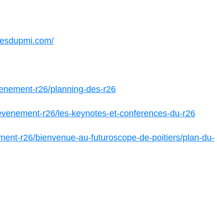
tresdupmi.com/
venement-r26/planning-des-r26
levenement-r26/les-keynotes-et-conferences-du-r26
ment-r26/bienvenue-au-futuroscope-de-poitiers/plan-du-