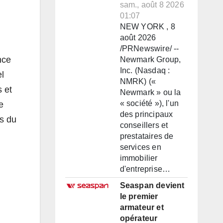
sam., août 8 2026
01:07
NEW YORK , 8
août 2026
/PRNewswire/ --
nce
Newmark Group,
Inc. (Nasdaq :
l
NMRK) («
s et
Newmark » ou la
« société »), l'un
e
des principaux
es du
conseillers et
prestataires de
services en
immobilier
d'entreprise…
Seaspan devient
le premier
armateur et
opérateur