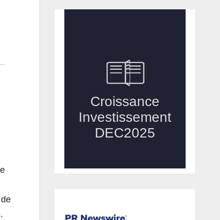
ue
 de
.