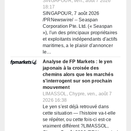
SINGAPOUR, ven., août 7 2026
18:17
SINGAPOUR, 7 août 2026
/PRNewswire/ -- Seaspan
Corporation Pte. Ltd. (« Seaspan
»), l'un des principaux propriétaires
et exploitants indépendants d'actifs
maritimes, a le plaisir d'annoncer
le…
Analyse de FP Markets : le yen
japonais à la croisée des
chemins alors que les marchés
s'interrogent sur son prochain
mouvement
LIMASSOL, Chypre, ven., août 7
2026 16:38
Le yen s'est déjà retrouvé dans
cette situation — l'histoire va-t-elle
se répéter, ou cette fois-ci est-ce
vraiment différent ?LIMASSOL,