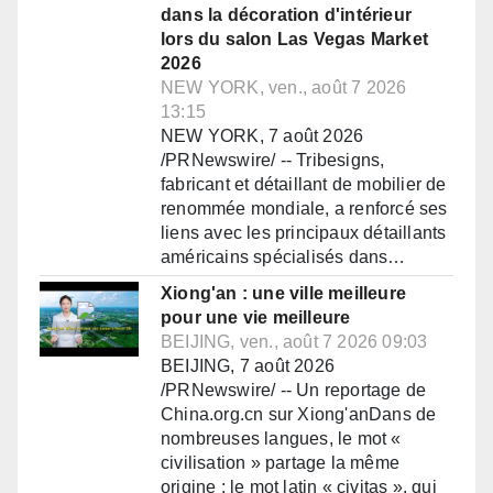
dans la décoration d'intérieur
lors du salon Las Vegas Market
2026
NEW YORK, ven., août 7 2026
13:15
NEW YORK, 7 août 2026
/PRNewswire/ -- Tribesigns,
fabricant et détaillant de mobilier de
renommée mondiale, a renforcé ses
liens avec les principaux détaillants
américains spécialisés dans…
Xiong'an : une ville meilleure
pour une vie meilleure
BEIJING, ven., août 7 2026 09:03
BEIJING, 7 août 2026
/PRNewswire/ -- Un reportage de
China.org.cn sur Xiong'anDans de
nombreuses langues, le mot «
civilisation » partage la même
origine : le mot latin « civitas », qui