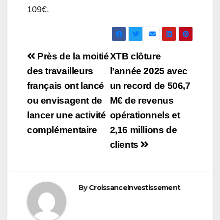
109€.
Navigation
Près de la moitié
XTB clôture
de
des travailleurs
l’année 2025 avec
français ont lancé
un record de 506,7
l’article
ou envisagent de
M€ de revenus
lancer une activité
opérationnels et
complémentaire
2,16 millions de
clients
By
CroissanceInvestissement