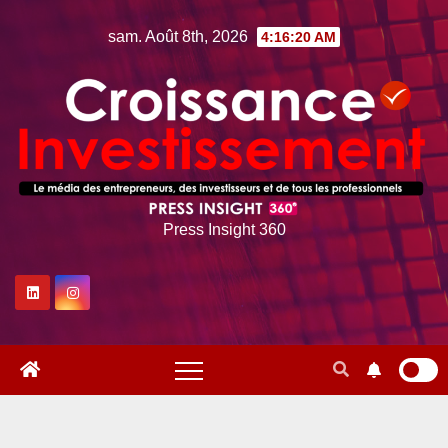
Skip
sam. Août 8th, 2026
4:16:21 AM
to
content
Press Insight 360