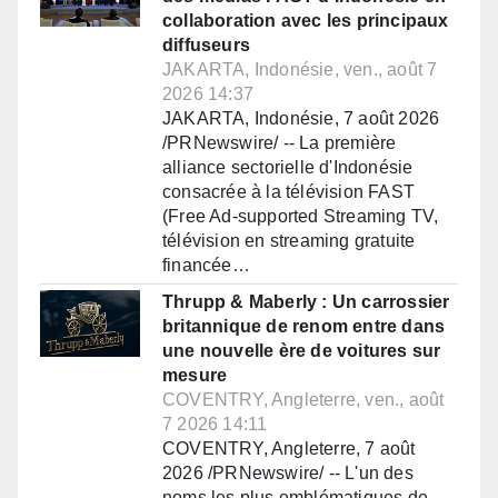
collaboration avec les principaux
diffuseurs
JAKARTA, Indonésie, ven., août 7
2026 14:37
JAKARTA, Indonésie, 7 août 2026
/PRNewswire/ -- La première
alliance sectorielle d'Indonésie
consacrée à la télévision FAST
(Free Ad-supported Streaming TV,
télévision en streaming gratuite
financée…
Thrupp & Maberly : Un carrossier
britannique de renom entre dans
une nouvelle ère de voitures sur
mesure
COVENTRY, Angleterre, ven., août
7 2026 14:11
COVENTRY, Angleterre, 7 août
2026 /PRNewswire/ -- L'un des
noms les plus emblématiques de