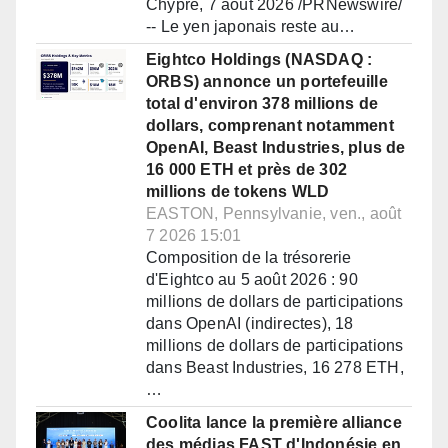
Chypre, 7 août 2026 /PRNewswire/
-- Le yen japonais reste au…
Eightco Holdings (NASDAQ :
ORBS) annonce un portefeuille
total d'environ 378 millions de
dollars, comprenant notamment
OpenAI, Beast Industries, plus de
16 000 ETH et près de 302
millions de tokens WLD
EASTON, Pennsylvanie, ven., août
7 2026 15:01
Composition de la trésorerie
d'Eightco au 5 août 2026 : 90
millions de dollars de participations
dans OpenAI (indirectes), 18
millions de dollars de participations
dans Beast Industries, 16 278 ETH,
…
Coolita lance la première alliance
des médias FAST d'Indonésie en