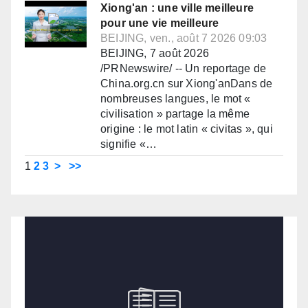
Xiong'an : une ville meilleure
pour une vie meilleure
BEIJING, ven., août 7 2026 09:03
BEIJING, 7 août 2026
/PRNewswire/ -- Un reportage de
China.org.cn sur Xiong'anDans de
nombreuses langues, le mot «
civilisation » partage la même
origine : le mot latin « civitas », qui
signifie «…
1
2
3
>
>>