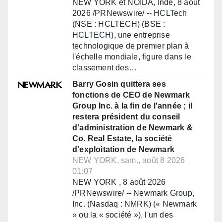
NEW YORK et NOIDA, Inde, 8 août
2026 /PRNewswire/ -- HCLTech
(NSE : HCLTECH) (BSE :
HCLTECH), une entreprise
technologique de premier plan à
l'échelle mondiale, figure dans le
classement des…
Barry Gosin quittera ses
fonctions de CEO de Newmark
Group Inc. à la fin de l'année ; il
restera président du conseil
d'administration de Newmark &
Co. Real Estate, la société
d'exploitation de Newmark
NEW YORK, sam., août 8 2026
01:07
NEW YORK , 8 août 2026
/PRNewswire/ -- Newmark Group,
Inc. (Nasdaq : NMRK) (« Newmark
» ou la « société »), l'un des