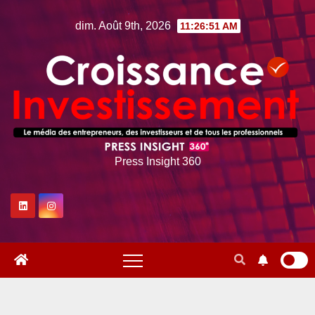
Skip
dim. Août 9th, 2026
11:26:52 AM
to
content
Press Insight 360