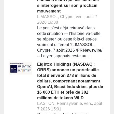
s'interrogent sur son prochain
mouvement
LIMASSOL, Chypre, ven., août 7
2026 16:38
Le yen s'est déjà retrouvé dans
cette situation — l'histoire va-t-elle
se répéter, ou cette fois-ci est-ce
vraiment différent ?LIMASSOL,
Chypre, 7 août 2026 /PRNewswire/
-- Le yen japonais reste au…
Eightco Holdings (NASDAQ :
ORBS) annonce un portefeuille
total d'environ 378 millions de
dollars, comprenant notamment
OpenAI, Beast Industries, plus de
16 000 ETH et près de 302
millions de tokens WLD
EASTON, Pennsylvanie, ven., août
7 2026 15:01