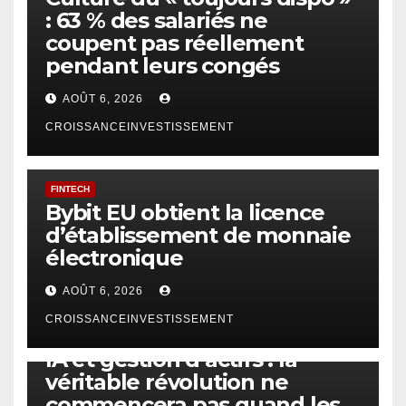
: 63 % des salariés ne
coupent pas réellement
pendant leurs congés
AOÛT 6, 2026
CROISSANCEINVESTISSEMENT
FINTECH
Bybit EU obtient la licence
d’établissement de monnaie
électronique
AOÛT 6, 2026
CROISSANCEINVESTISSEMENT
IA
TECHNOLOGIE
IA et gestion d’actifs : la
véritable révolution ne
commencera pas quand les