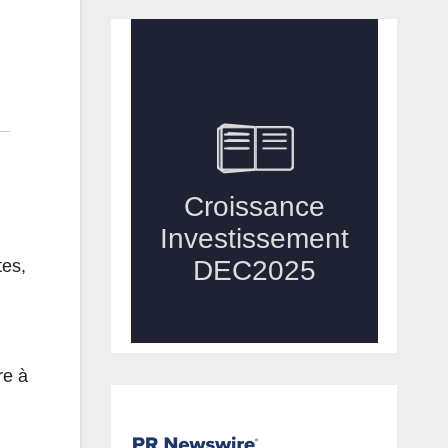
tes,
re à