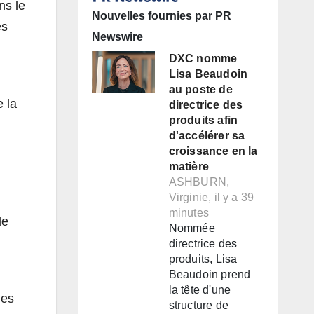
ns le
Nouvelles fournies par PR
es
Newswire
DXC nomme
Lisa Beaudoin
au poste de
e la
directrice des
produits afin
d'accélérer sa
croissance en la
matière
ASHBURN,
Virginie, il y a 39
minutes
de
Nommée
directrice des
produits, Lisa
Beaudoin prend
la tête d'une
des
structure de