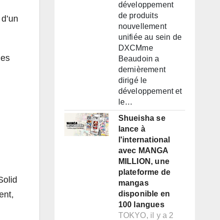
développement
de produits
 d’un
nouvellement
unifiée au sein de
DXCMme
des
Beaudoin a
dernièrement
dirigé le
développement et
le…
Shueisha se
lance à
l'international
avec MANGA
MILLION, une
plateforme de
Solid
mangas
ent,
disponible en
100 langues
TOKYO, il y a 2