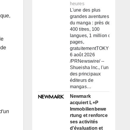
heures
L'une des plus
ique,
grandes aventures
du manga : près de
400 titres, 100
langues, 1 million de
le
pages,
 de
gratuitementTOKYO,
6 août 2026
/PRNewswire/ --
Shueisha Inc., l'un
des principaux
éditeurs de
mangas…
Newmark
acquiert L+P
Immobilienbewe
d’un
rtung et renforce
ses activités
d'évaluation et