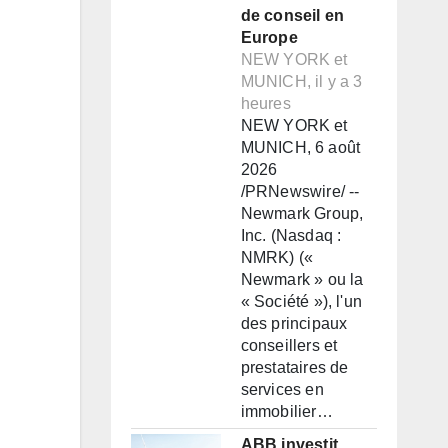
de conseil en
Europe
NEW YORK et
MUNICH, il y a 3
heures
NEW YORK et
MUNICH, 6 août
2026
/PRNewswire/ --
Newmark Group,
Inc. (Nasdaq :
NMRK) («
Newmark » ou la
« Société »), l'un
des principaux
conseillers et
prestataires de
services en
immobilier…
ABB investit