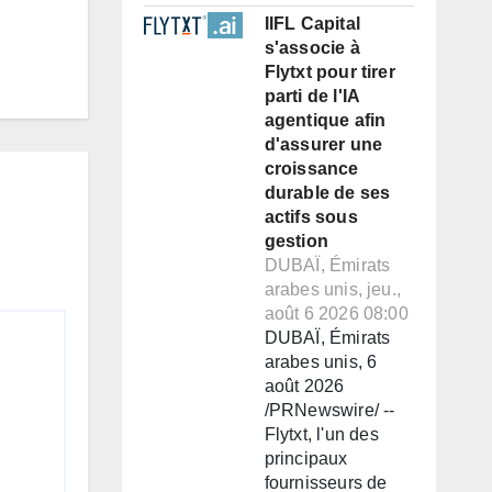
IIFL Capital
s'associe à
Flytxt pour tirer
parti de l'IA
agentique afin
d'assurer une
croissance
durable de ses
actifs sous
gestion
DUBAÏ, Émirats
arabes unis, jeu.,
août 6 2026 08:00
DUBAÏ, Émirats
arabes unis, 6
août 2026
/PRNewswire/ --
Flytxt, l'un des
principaux
fournisseurs de