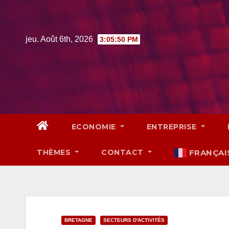
Skip
to
content
jeu. Août 6th, 2026
3:05:51 PM
ECONOMIE
ENTREPRISE
THÈMES
CONTACT
FRANÇAI
BRETAGNE
SECTEURS D'ACTIVITÉS