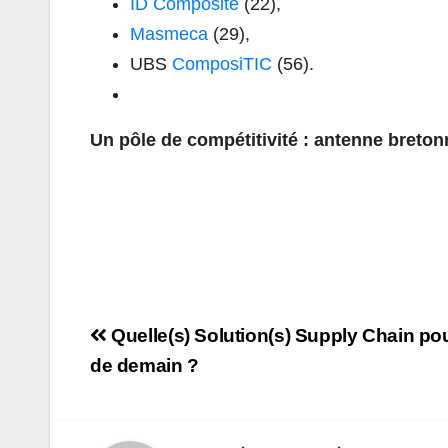
ID Composite
(22),
Masmeca
(29),
UBS
ComposiTIC
(56).
Un pôle de compétitivité : antenne breto
Navigation
Quelle(s) Solution(s) Supply Chain pour
de
de demain ?
l’article