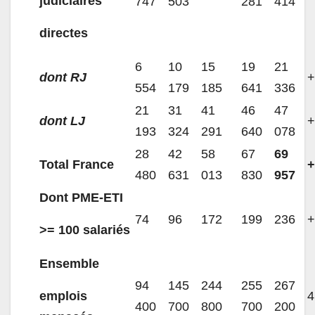
judiciaires
747
503
281
414
directes
6
10
15
19
21
dont RJ
554
179
185
641
336
21
31
41
46
47
dont LJ
193
324
291
640
078
28
42
58
67
69
Total France
480
631
013
830
957
Dont PME-ETI
74
96
172
199
236
>= 100 salariés
Ensemble
94
145
244
255
267
emplois
400
700
800
700
200