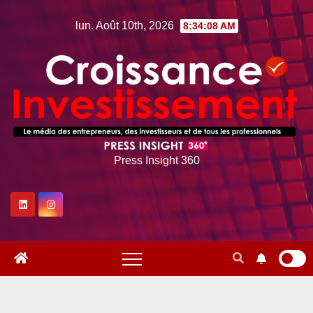
Skip
lun. Août 10th, 2026
8:34:09 AM
to
content
Press Insight 360