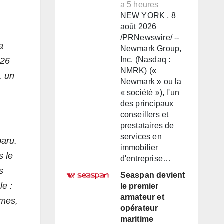
a 5 heures
NEW YORK , 8
août 2026
/PRNewswire/ --
a
Newmark Group,
Inc. (Nasdaq :
 26
NMRK) («
, un
Newmark » ou la
« société »), l'un
des principaux
conseillers et
prestataires de
services en
paru.
immobilier
s le
d'entreprise…
s
Seaspan devient
le :
le premier
armateur et
imes,
opérateur
maritime