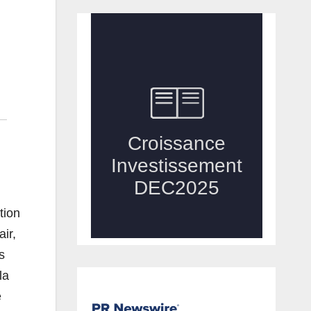
tion
ir,
s
la
é