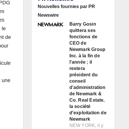
t PDG
Nouvelles fournies par PR
es
Newswire
es
Barry Gosin
 le
quittera ses
nt de
fonctions de
CEO de
pour
Newmark Group
Inc. à la fin de
l'année ; il
icule
restera
président du
r une
conseil
d'administration
de Newmark &
Co. Real Estate,
la société
d'exploitation de
Newmark
NEW YORK, il y