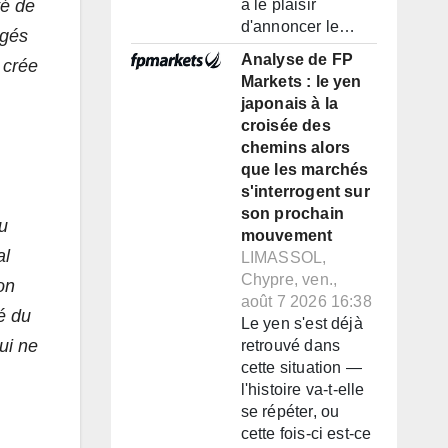
a le plaisir
té de
d'annoncer le…
ngés
Analyse de FP
 crée
Markets : le yen
japonais à la
croisée des
chemins alors
que les marchés
s'interrogent sur
son prochain
du
mouvement
al
LIMASSOL,
Chypre, ven.,
on
août 7 2026 16:38
té du
Le yen s'est déjà
ui ne
retrouvé dans
cette situation —
l'histoire va-t-elle
se répéter, ou
cette fois-ci est-ce