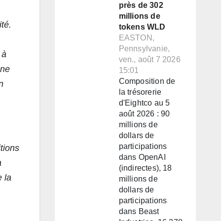
près de 302
millions de
té.
tokens WLD
EASTON,
Pennsylvanie,
 à
ven., août 7 2026
une
15:01
Composition de
n
la trésorerie
d'Eightco au 5
août 2026 : 90
millions de
dollars de
participations
tions
dans OpenAI
a
(indirectes), 18
 la
millions de
dollars de
participations
dans Beast