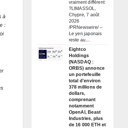
vraiment différent
?LIMASSOL,
Chypre, 7 août
s à
2026
e :
/PRNewswire/ --
oi
Le yen japonais
reste au…
Eightco
Holdings
(NASDAQ :
ORBS) annonce
er
un portefeuille
total d'environ
378 millions de
es
dollars,
comprenant
notamment
OpenAI, Beast
Industries, plus
de 16 000 ETH et