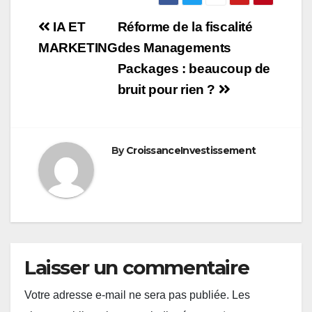
Navigation
IA ET
Réforme de la fiscalité
de
MARKETING
des Managements
Packages : beaucoup de
l’article
bruit pour rien ?
By
CroissanceInvestissement
Laisser un commentaire
Votre adresse e-mail ne sera pas publiée.
Les