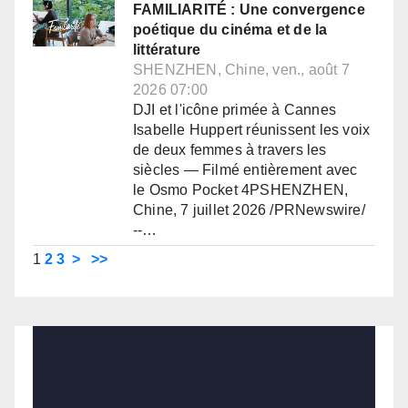
FAMILIARITÉ : Une convergence
poétique du cinéma et de la
littérature
SHENZHEN, Chine, ven., août 7
2026 07:00
DJI et l'icône primée à Cannes
Isabelle Huppert réunissent les voix
de deux femmes à travers les
siècles — Filmé entièrement avec
le Osmo Pocket 4PSHENZHEN,
Chine, 7 juillet 2026 /PRNewswire/
--…
1
2
3
>
>>