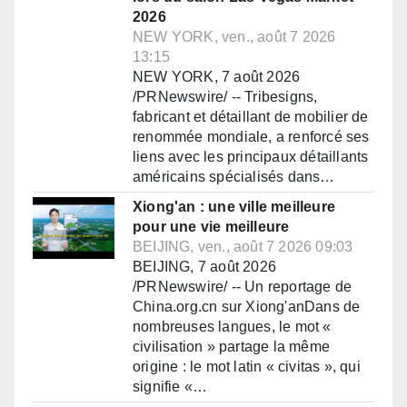
2026
NEW YORK, ven., août 7 2026
13:15
NEW YORK, 7 août 2026
/PRNewswire/ -- Tribesigns,
fabricant et détaillant de mobilier de
renommée mondiale, a renforcé ses
liens avec les principaux détaillants
américains spécialisés dans…
Xiong'an : une ville meilleure
pour une vie meilleure
BEIJING, ven., août 7 2026 09:03
BEIJING, 7 août 2026
/PRNewswire/ -- Un reportage de
China.org.cn sur Xiong'anDans de
nombreuses langues, le mot «
civilisation » partage la même
origine : le mot latin « civitas », qui
signifie «…