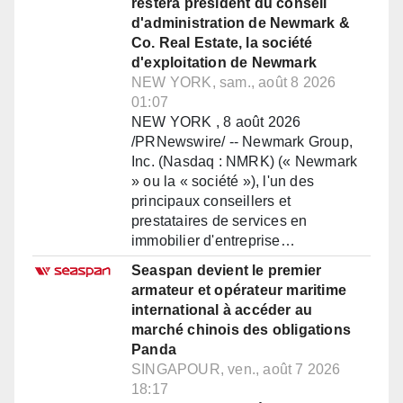
restera président du conseil
d'administration de Newmark &
Co. Real Estate, la société
d'exploitation de Newmark
NEW YORK, sam., août 8 2026
01:07
NEW YORK , 8 août 2026
/PRNewswire/ -- Newmark Group,
Inc. (Nasdaq : NMRK) (« Newmark
» ou la « société »), l'un des
principaux conseillers et
prestataires de services en
immobilier d'entreprise…
Seaspan devient le premier
armateur et opérateur maritime
international à accéder au
marché chinois des obligations
Panda
SINGAPOUR, ven., août 7 2026
18:17