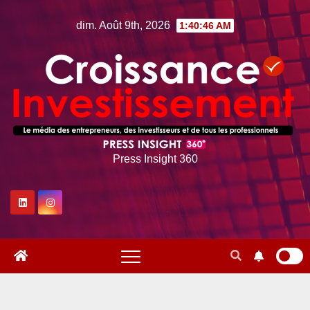
Skip
dim. Août 9th, 2026
1:40:47 AM
to
content
Press Insight 360