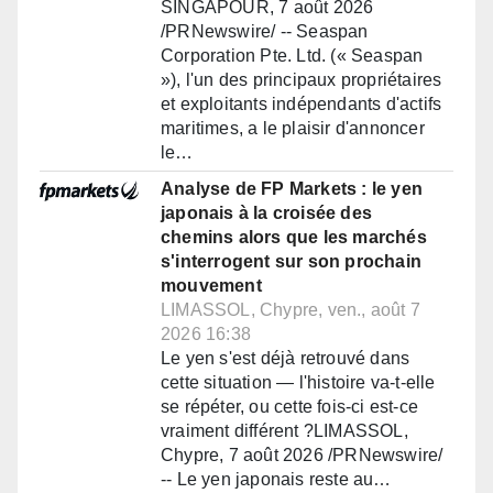
SINGAPOUR, 7 août 2026
/PRNewswire/ -- Seaspan
Corporation Pte. Ltd. (« Seaspan
»), l'un des principaux propriétaires
et exploitants indépendants d'actifs
maritimes, a le plaisir d'annoncer
le…
Analyse de FP Markets : le yen
japonais à la croisée des
chemins alors que les marchés
s'interrogent sur son prochain
mouvement
LIMASSOL, Chypre, ven., août 7
2026 16:38
Le yen s'est déjà retrouvé dans
cette situation — l'histoire va-t-elle
se répéter, ou cette fois-ci est-ce
vraiment différent ?LIMASSOL,
Chypre, 7 août 2026 /PRNewswire/
-- Le yen japonais reste au…