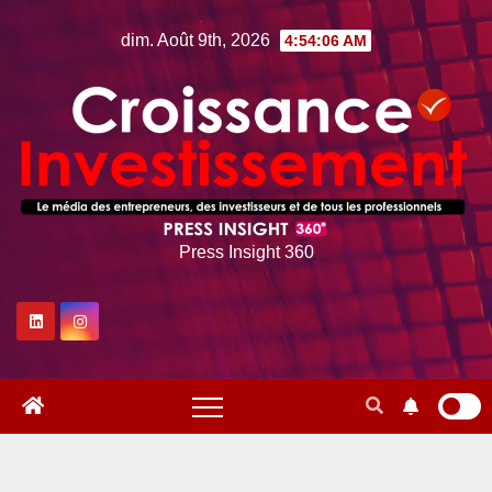
Skip
dim. Août 9th, 2026
4:54:07 AM
to
content
Press Insight 360