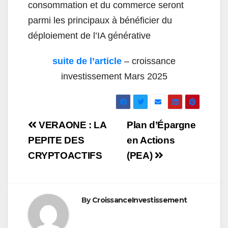
consommation et du commerce seront
parmi les principaux à bénéficier du
déploiement de l’IA générative
suite de l’article
– croissance
investissement Mars 2025
Navigation
VERAONE : LA
Plan d’Épargne
de
PEPITE DES
en Actions
CRYPTOACTIFS
(PEA)
l’article
By
CroissanceInvestissement