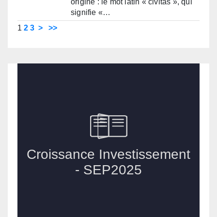
origine : le mot latin « civitas », qui
signifie «…
1
2
3
>
>>