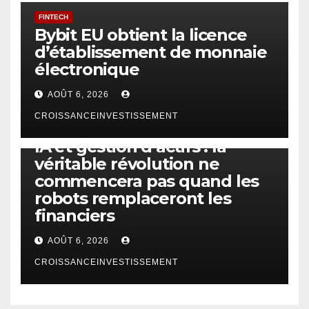
FINTECH
Bybit EU obtient la licence
d’établissement de monnaie
électronique
AOÛT 6, 2026
CROISSANCEINVESTISSEMENT
IA
TECHNOLOGIE
IA et gestion d’actifs : la
véritable révolution ne
commencera pas quand les
robots remplaceront les
financiers
AOÛT 6, 2026
CROISSANCEINVESTISSEMENT