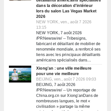
détaillants américains spécialisés
dans la décoration d'intérieur
lors du salon Las Vegas Market
2026
NEW YORK, ven., août 7 2026
13:15
NEW YORK, 7 août 2026
/PRNewswire/ -- Tribesigns,
fabricant et détaillant de mobilier de
renommée mondiale, a renforcé ses
liens avec les principaux détaillants
américains spécialisés dans…
Xiong'an : une ville meilleure
pour une vie meilleure
BEIJING, ven., août 7 2026 09:03
BEIJING, 7 août 2026
/PRNewswire/ -- Un reportage de
China.org.cn sur Xiong'anDans de
nombreuses langues, le mot «
civilisation » partage la même