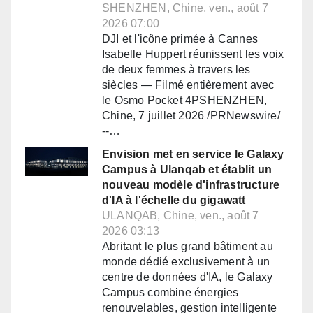
SHENZHEN, Chine, ven., août 7
2026 07:00
DJI et l'icône primée à Cannes
Isabelle Huppert réunissent les voix
de deux femmes à travers les
siècles — Filmé entièrement avec
le Osmo Pocket 4PSHENZHEN,
Chine, 7 juillet 2026 /PRNewswire/
--…
Envision met en service le Galaxy
Campus à Ulanqab et établit un
nouveau modèle d'infrastructure
d'IA à l'échelle du gigawatt
ULANQAB, Chine, ven., août 7
2026 03:13
Abritant le plus grand bâtiment au
monde dédié exclusivement à un
centre de données d'IA, le Galaxy
Campus combine énergies
renouvelables, gestion intelligente