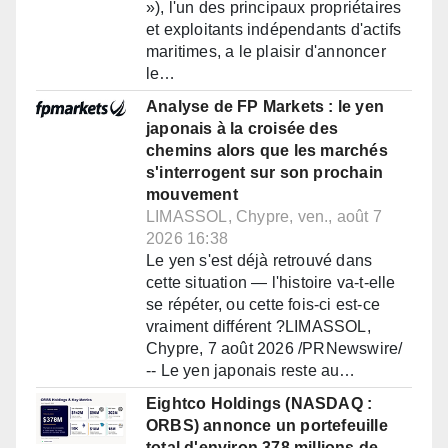
»), l'un des principaux propriétaires
et exploitants indépendants d'actifs
maritimes, a le plaisir d'annoncer
le…
Analyse de FP Markets : le yen
japonais à la croisée des
chemins alors que les marchés
s'interrogent sur son prochain
mouvement
LIMASSOL, Chypre, ven., août 7
2026 16:38
Le yen s'est déjà retrouvé dans
cette situation — l'histoire va-t-elle
se répéter, ou cette fois-ci est-ce
vraiment différent ?LIMASSOL,
Chypre, 7 août 2026 /PRNewswire/
-- Le yen japonais reste au…
Eightco Holdings (NASDAQ :
ORBS) annonce un portefeuille
total d'environ 378 millions de