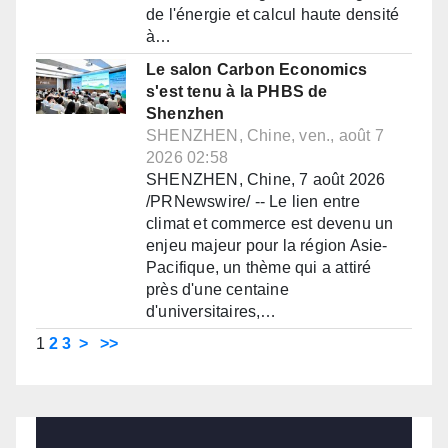
de l'énergie et calcul haute densité
à…
Le salon Carbon Economics
s'est tenu à la PHBS de
Shenzhen
SHENZHEN, Chine, ven., août 7
2026 02:58
SHENZHEN, Chine, 7 août 2026
/PRNewswire/ -- Le lien entre
climat et commerce est devenu un
enjeu majeur pour la région Asie-
Pacifique, un thème qui a attiré
près d'une centaine
d'universitaires,…
1
2
3
>
>>