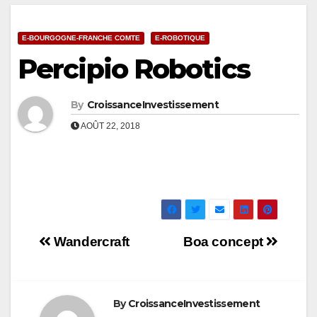
E-BOURGOGNE-FRANCHE COMTE
E-ROBOTIQUE
Percipio Robotics
By
CroissanceInvestissement
AOÛT 22, 2018
Navigation
Wandercraft
Boa concept
de
l’article
By
CroissanceInvestissement