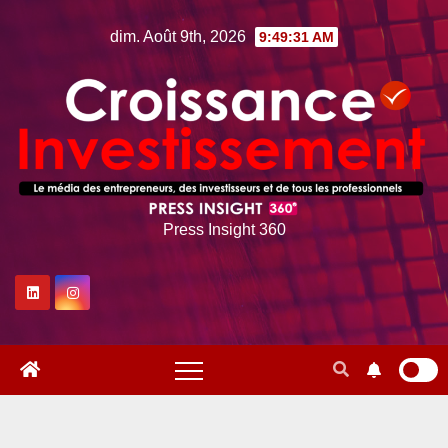
Skip
dim. Août 9th, 2026
9:49:33 AM
to
content
Press Insight 360