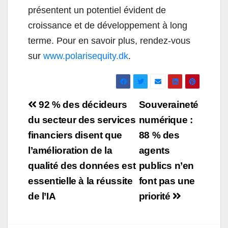
présentent un potentiel évident de
croissance et de développement à long
terme. Pour en savoir plus, rendez-vous
sur
www.polarisequity.dk
.
Navigation
92 % des décideurs
Souveraineté
de
du secteur des services
numérique :
financiers disent que
88 % des
l’article
l’amélioration de la
agents
qualité des données est
publics n’en
essentielle à la réussite
font pas une
de l’IA
priorité