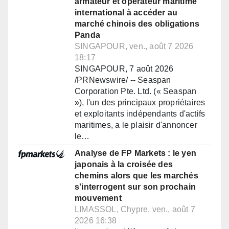
armateur et opérateur maritime
international à accéder au
marché chinois des obligations
Panda
SINGAPOUR, ven., août 7 2026
18:17
SINGAPOUR, 7 août 2026
/PRNewswire/ -- Seaspan
Corporation Pte. Ltd. (« Seaspan
»), l'un des principaux propriétaires
et exploitants indépendants d'actifs
maritimes, a le plaisir d'annoncer
le…
Analyse de FP Markets : le yen
japonais à la croisée des
chemins alors que les marchés
s'interrogent sur son prochain
mouvement
LIMASSOL, Chypre, ven., août 7
2026 16:38