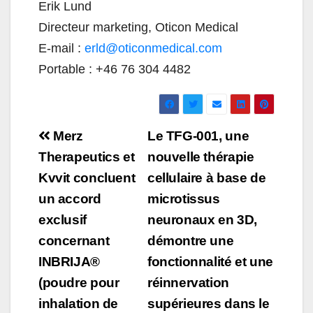
Erik Lund
Directeur marketing, Oticon Medical
E-mail :
erld@oticonmedical.com
Portable : +46 76 304 4482
Navigation
Merz
Le TFG-001, une
de
Therapeutics et
nouvelle thérapie
Kvvit concluent
cellulaire à base de
l’article
un accord
microtissus
exclusif
neuronaux en 3D,
concernant
démontre une
INBRIJA®
fonctionnalité et une
(poudre pour
réinnervation
inhalation de
supérieures dans le