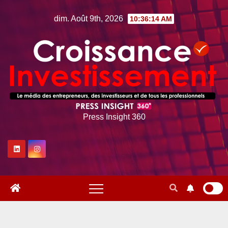
Skip
dim. Août 9th, 2026
10:36:16 AM
to
content
Press Insight 360