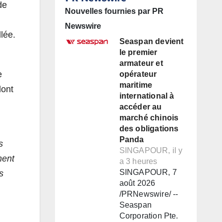
de
Nouvelles fournies par PR
Newswire
lée.
Seaspan devient
le premier
armateur et
e
opérateur
maritime
dont
international à
accéder au
marché chinois
des obligations
Panda
s
SINGAPOUR, il y
ment
a 3 heures
SINGAPOUR, 7
s
août 2026
/PRNewswire/ --
Seaspan
Corporation Pte.