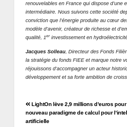
renouvelables en France qui dispose d’une exp
intermédiaire. Nous suivons cette société d
conviction que l’énergie produite au cœur des
modèle d’avenir, créateur de richesse et d’
er
qualité, 1
investissement en hydroélectricit
Jacques Solleau
, Directeur des Fonds Filiè
la stratégie du fonds FIEE et marque notre 
réjouissons d’accompagner un acteur histori
développement et sa forte ambition de crois
Navigation
LightOn lève 2,9 millions d’euros pour
de
nouveau paradigme de calcul pour l’inte
artificielle
l’article