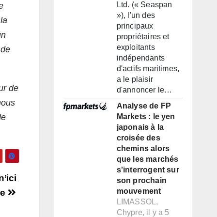
Ltd. (« Seaspan
e
»), l'un des
la
principaux
un
propriétaires et
exploitants
 de
indépendants
d'actifs maritimes,
a le plaisir
ur de
d'annoncer le…
nous
Analyse de FP
de
Markets : le yen
japonais à la
croisée des
chemins alors
que les marchés
s'interrogent sur
’ici
son prochain
mouvement
ce
LIMASSOL,
Chypre, il y a 5