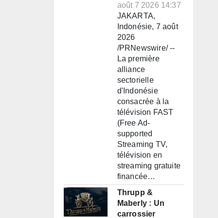
août 7 2026 14:37
JAKARTA,
Indonésie, 7 août
2026
/PRNewswire/ --
La première
alliance
sectorielle
d'Indonésie
consacrée à la
télévision FAST
(Free Ad-
supported
Streaming TV,
télévision en
streaming gratuite
financée…
Thrupp &
Maberly : Un
carrossier