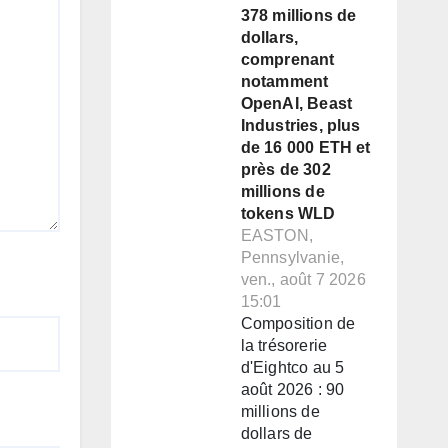
378 millions de
dollars,
comprenant
notamment
OpenAI, Beast
Industries, plus
de 16 000 ETH et
près de 302
millions de
tokens WLD
EASTON,
Pennsylvanie,
ven., août 7 2026
15:01
Composition de
la trésorerie
d'Eightco au 5
août 2026 : 90
millions de
dollars de