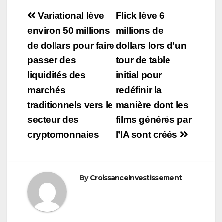
Navigation
Variational lève
Flick lève 6
de
environ 50 millions
millions de
de dollars pour faire
dollars lors d’un
l’article
passer des
tour de table
liquidités des
initial pour
marchés
redéfinir la
traditionnels vers le
manière dont les
secteur des
films générés par
cryptomonnaies
l’IA sont créés
By
CroissanceInvestissement