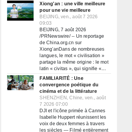
Xiong'an : une ville meilleure
pour une vie meilleure
BEIJING, ven., août 7 2026
09:03
BEIJING, 7 août 2026
/PRNewswire/ -- Un reportage
de China.org.cn sur
Xiong'anDans de nombreuses
langues, le mot « civilisation »
partage la même origine : le mot
latin « civitas », qui signifie «…
FAMILIARITÉ : Une
convergence poétique du
cinéma et de la littérature
SHENZHEN, Chine, ven., août
7 2026 07:00
DJI et l'icône primée à Cannes
Isabelle Huppert réunissent les
voix de deux femmes à travers
les siècles — Filmé entièrement