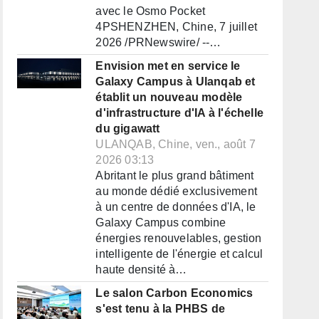
avec le Osmo Pocket
4PSHENZHEN, Chine, 7 juillet
2026 /PRNewswire/ --…
Envision met en service le
Galaxy Campus à Ulanqab et
établit un nouveau modèle
d'infrastructure d'IA à l'échelle
du gigawatt
ULANQAB, Chine, ven., août 7
2026 03:13
Abritant le plus grand bâtiment
au monde dédié exclusivement
à un centre de données d'IA, le
Galaxy Campus combine
énergies renouvelables, gestion
intelligente de l'énergie et calcul
haute densité à…
Le salon Carbon Economics
s'est tenu à la PHBS de