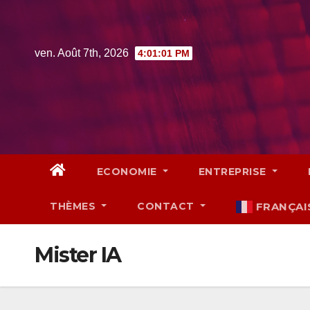
Skip
to
content
ven. Août 7th, 2026
4:01:02 PM
ECONOMIE
ENTREPRISE
THÈMES
CONTACT
FRANÇAI
Mister IA