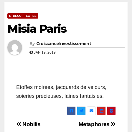
E- DECO - TEXTILE
Misia Paris
By
CroissanceInvestissement
JAN 19, 2019
Etoffes moirées, jacquards de velours,
soieries précieuses, laines fantaisies.
Navigation
Nobilis
Metaphores