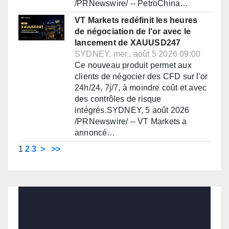
/PRNewswire/ -- PetroChina…
VT Markets redéfinit les heures
de négociation de l'or avec le
lancement de XAUUSD247
SYDNEY, mer., août 5 2026 09:00
Ce nouveau produit permet aux
clients de négocier des CFD sur l'or
24h/24, 7j/7, à moindre coût et avec
des contrôles de risque
intégrés.SYDNEY, 5 août 2026
/PRNewswire/ -- VT Markets a
annoncé…
1
2
3
>
>>