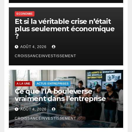
ECONOMIE
Et si la véritable crise n’était
plus seulement économique
?
AOÛT 4, 2026
CROISSANCEINVESTISSEMENT
A LA UNE
ACTUS ENTREPRISES
Ce que l’IA bouleverse
vraiment dans l’entreprise
AOÛT 4, 2026
CROISSANCEINVESTISSEMENT
FINTECH