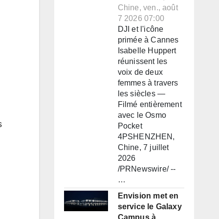
Chine, ven., août
7 2026 07:00
DJI et l'icône
primée à Cannes
Isabelle Huppert
réunissent les
voix de deux
femmes à travers
les siècles —
Filmé entièrement
avec le Osmo
s
Pocket
4PSHENZHEN,
Chine, 7 juillet
2026
/PRNewswire/ --
…
Envision met en
service le Galaxy
Campus à