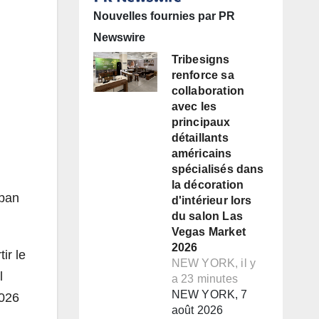
Nouvelles fournies par PR
Newswire
Tribesigns
renforce sa
collaboration
avec les
principaux
détaillants
américains
spécialisés dans
la décoration
iban
d'intérieur lors
du salon Las
Vegas Market
2026
ir le
NEW YORK, il y
l
a 23 minutes
NEW YORK, 7
2026
août 2026