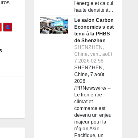
uros
l'énergie et calcul
haute densité à…
Le salon Carbon
Economics s'est
tenu à la PHBS
s
de Shenzhen
SHENZHEN,
s
Chine, ven., août
7 2026 02:58
SHENZHEN,
Chine, 7 août
2026
/PRNewswire/ --
Le lien entre
climat et
commerce est
devenu un enjeu
majeur pour la
région Asie-
Pacifique, un