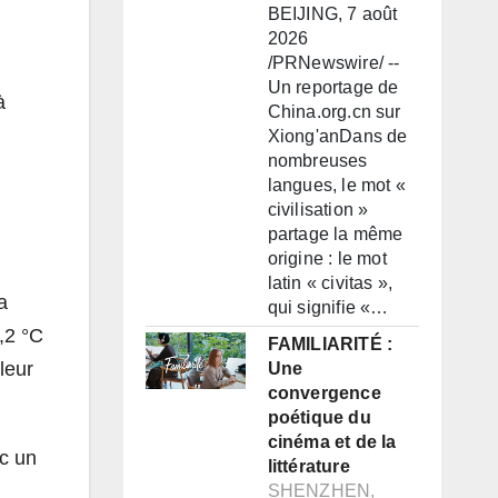
BEIJING, 7 août
2026
/PRNewswire/ --
Un reportage de
à
China.org.cn sur
Xiong'anDans de
nombreuses
langues, le mot «
civilisation »
partage la même
origine : le mot
latin « civitas »,
a
qui signifie «…
,2 °C
FAMILIARITÉ :
leur
Une
convergence
poétique du
cinéma et de la
ec un
littérature
SHENZHEN,