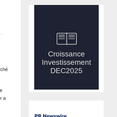
rché
le
r a