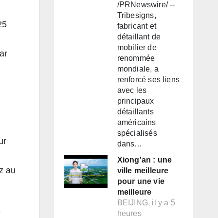
/PRNewswire/ --
Tribesigns,
25
fabricant et
détaillant de
mobilier de
ar
renommée
mondiale, a
renforcé ses liens
avec les
principaux
détaillants
américains
spécialisés
ur
dans…
Xiong'an : une
z au
ville meilleure
pour une vie
meilleure
BEIJING, il y a 5
heures