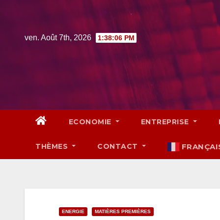
Skip
to
content
ven. Août 7th, 2026
1:38:07 PM
ECONOMIE
ENTREPRISE
THÈMES
CONTACT
FRANÇAI
ENERGIE
MATIÈRES PREMIÈRES