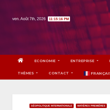
Skip
to
content
ven. Août 7th, 2026
11:15:17 PM
ECONOMIE
ENTREPRISE
THÈMES
CONTACT
FRANÇAI
GÉOPOLITIQUE INTERNATIONALE
MATIÈRES PREMIÈRES