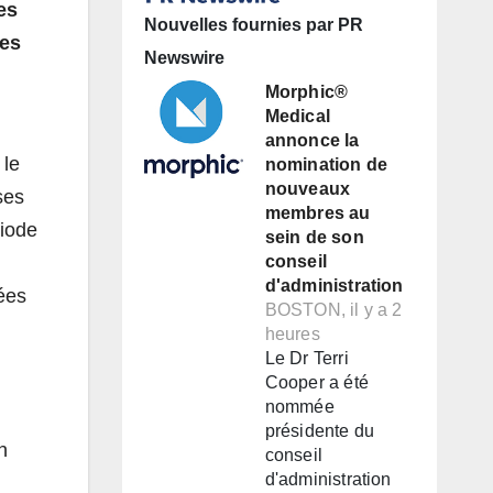
es
Nouvelles fournies par PR
ées
Newswire
Morphic®
Medical
annonce la
 le
nomination de
nouveaux
ses
membres au
riode
sein de son
conseil
d'administration
iées
BOSTON, il y a 2
heures
Le Dr Terri
Cooper a été
nommée
présidente du
n
conseil
d'administration