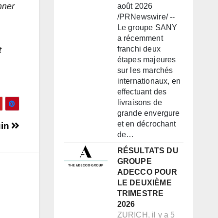
nner
août 2026
/PRNewswire/ --
Le groupe SANY
a récemment
franchi deux
t
étapes majeures
sur les marchés
internationaux, en
effectuant des
livraisons de
grande envergure
et en décrochant
uin
de…
RÉSULTATS DU
GROUPE
ADECCO POUR
LE DEUXIÈME
TRIMESTRE
2026
ZURICH, il y a 5