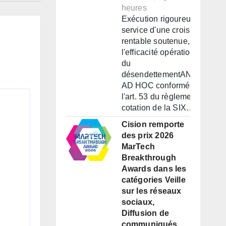
heures
Exécution rigoureuse au
service d'une croissance
rentable soutenue, de
l'efficacité opérationnelle et
du
désendettementANNONCE
AD HOC conformément à
l'art. 53 du règlement de
cotation de la SIX…
Cision remporte
des prix 2026
MarTech
Breakthrough
Awards dans les
catégories Veille
sur les réseaux
sociaux,
Diffusion de
communiqués