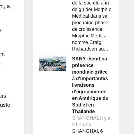
de la société afin
nt, a
de guider Morphic
Medical dans sa
prochaine phase
de croissance.
e
Morphic Medical
nomme Craig
Richardson au…
nt
SANY étend sa
s
présence
mondiale grâce
à d'importantes
livraisons
d'équipements
urs
en Amérique du
juste
Sud et en
Thaïlande
SHANGHAI, il y a
2 heures
SHANGHAI, 6