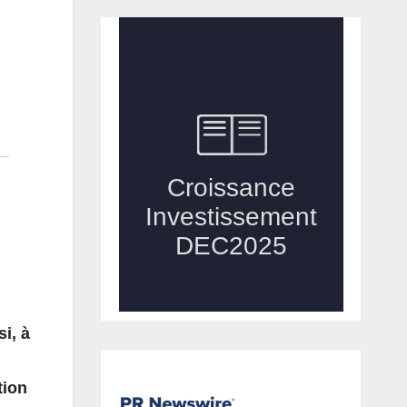
i, à
tion