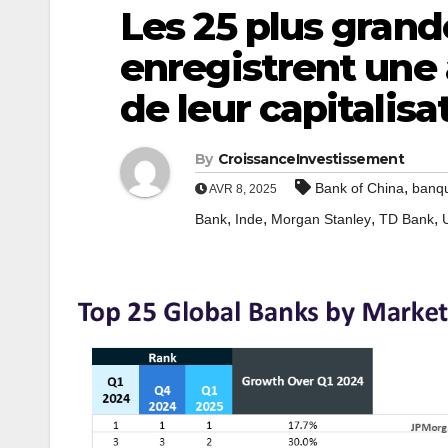
Les 25 plus gran
enregistrent une
de leur capitalisa
By
CroissanceInvestissement
,
Bank of China
banq
AVR 8, 2025
,
,
,
,
Bank
Inde
Morgan Stanley
TD Bank