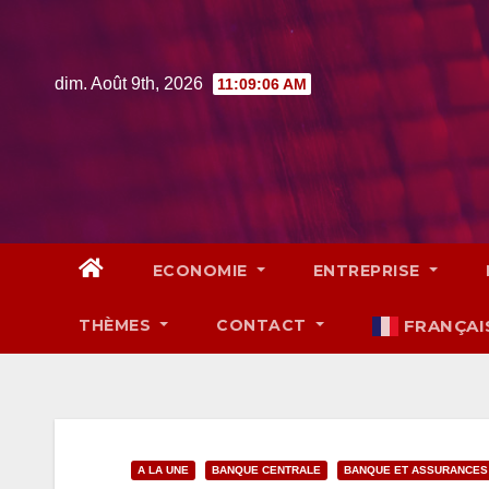
Skip
to
content
dim. Août 9th, 2026
11:09:07 AM
ECONOMIE
ENTREPRISE
THÈMES
CONTACT
FRANÇAI
A LA UNE
BANQUE CENTRALE
BANQUE ET ASSURANCES