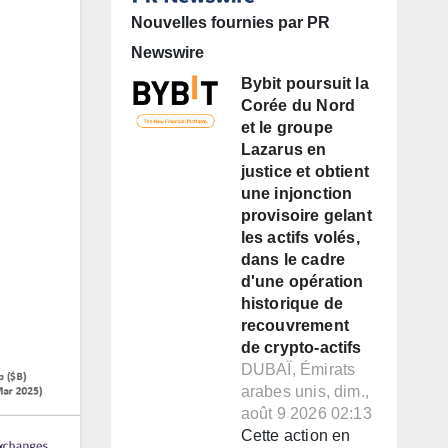
Nouvelles fournies par PR
Newswire
Bybit poursuit la
Corée du Nord
et le groupe
Lazarus en
justice et obtient
une injonction
provisoire gelant
les actifs volés,
dans le cadre
d'une opération
historique de
recouvrement
de crypto-actifs
DUBAÏ, Émirats
arabes unis, dim.,
août 9 2026 02:13
Cette action en