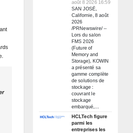
août 8 2026 16:59
SAN JOSÉ,
Californie, 8 août
2026
/PRNewswire/ --
ant
Lors du salon
FMS 2026
ards
(Future of
Memory and
e.
Storage), KOWIN
a présenté sa
gamme complète
de solutions de
stockage :
er
couvrant le
stockage
embarqué,…
HCLTech figure
parmi les
entreprises les