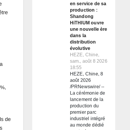
e
en service de sa
production :
être
Shandong
HiTHIUM ouvre
une nouvelle ère
dans la
distribution
évolutive
HEZE, Chine,
sam., août 8 2026
sa
18:55
HEZE, Chine, 8
août 2026
/PRNewswire/ --
 %,
La cérémonie de
lancement de la
production du
premier parc
industriel intégré
ds de
au monde dédié
ts