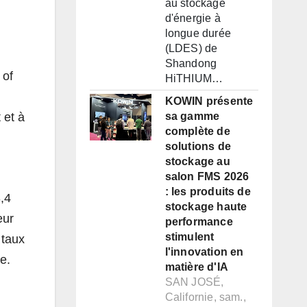
au stockage
d'énergie à
longue durée
(LDES) de
Shandong
 of
HiTHIUM…
KOWIN présente
 et à
sa gamme
complète de
solutions de
stockage au
salon FMS 2026
: les produits de
,4
stockage haute
eur
performance
stimulent
 taux
l'innovation en
e.
matière d'IA
SAN JOSÉ,
Californie, sam.,