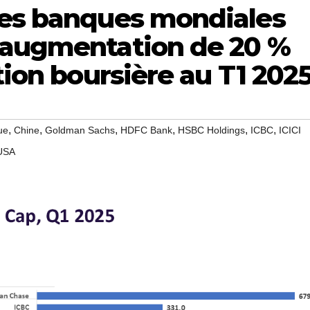
des banques mondiales
 augmentation de 20 %
tion boursière au T1 202
,
,
,
,
,
,
ue
Chine
Goldman Sachs
HDFC Bank
HSBC Holdings
ICBC
ICICI
USA