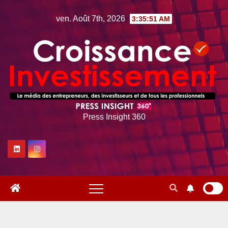
Skip
ven. Août 7th, 2026
3:35:51 AM
to
content
Press Insight 360