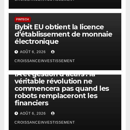
FINTECH
Bybit EU obtient la licence
d’établissement de monnaie
électronique
AOÛT 6, 2026
CROISSANCEINVESTISSEMENT
IA
TECHNOLOGIE
IA et gestion d’actifs : la
véritable révolution ne
commencera pas quand les
robots remplaceront les
financiers
AOÛT 6, 2026
CROISSANCEINVESTISSEMENT