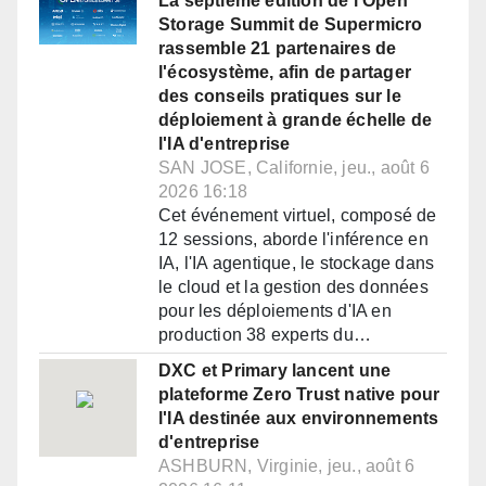
La septième édition de l'Open
Storage Summit de Supermicro
rassemble 21 partenaires de
l'écosystème, afin de partager
des conseils pratiques sur le
déploiement à grande échelle de
l'IA d'entreprise
SAN JOSE, Californie, jeu., août 6
2026 16:18
Cet événement virtuel, composé de
12 sessions, aborde l'inférence en
IA, l'IA agentique, le stockage dans
le cloud et la gestion des données
pour les déploiements d'IA en
production 38 experts du…
DXC et Primary lancent une
plateforme Zero Trust native pour
l'IA destinée aux environnements
d'entreprise
ASHBURN, Virginie, jeu., août 6