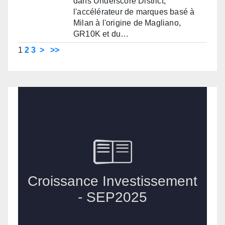
dans Underscore District,
l'accélérateur de marques basé à
Milan à l'origine de Magliano,
GR10K et du…
1
2
3
>
>>