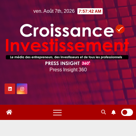
Skip
ven. Août 7th, 2026
7:57:43 AM
to
content
Press Insight 360