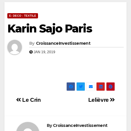
E- DECO - TEXTILE
Karin Sajo Paris
By
CroissanceInvestissement
JAN 19, 2019
Navigation
Le Crin
Lelièvre
de
l’article
By
CroissanceInvestissement