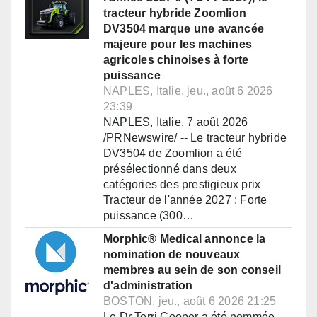
tracteur hybride Zoomlion
DV3504 marque une avancée
majeure pour les machines
agricoles chinoises à forte
puissance
NAPLES, Italie, jeu., août 6 2026
23:39
NAPLES, Italie, 7 août 2026
/PRNewswire/ -- Le tracteur hybride
DV3504 de Zoomlion a été
présélectionné dans deux
catégories des prestigieux prix
Tracteur de l'année 2027 : Forte
puissance (300…
Morphic® Medical annonce la
nomination de nouveaux
membres au sein de son conseil
d'administration
BOSTON, jeu., août 6 2026 21:25
Le Dr Terri Cooper a été nommée