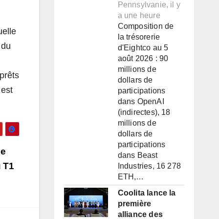
Pennsylvanie, il y
a une heure
Composition de
uelle
la trésorerie
 du
d'Eightco au 5
août 2026 : 90
millions de
prêts
dollars de
 est
participations
dans OpenAI
(indirectes), 18
millions de
dollars de
participations
ne
dans Beast
u T1
Industries, 16 278
ETH,…
Coolita lance la
première
alliance des