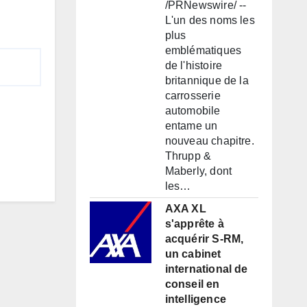
/PRNewswire/ --
L'un des noms les
plus
emblématiques
de l'histoire
britannique de la
carrosserie
automobile
entame un
nouveau chapitre.
Thrupp &
Maberly, dont
les…
AXA XL
s'apprête à
acquérir S-RM,
un cabinet
international de
conseil en
intelligence