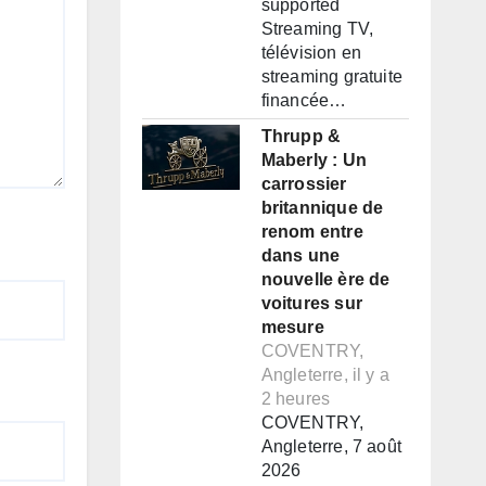
supported
Streaming TV,
télévision en
streaming gratuite
financée…
Thrupp &
Maberly : Un
carrossier
britannique de
renom entre
dans une
nouvelle ère de
voitures sur
mesure
COVENTRY,
Angleterre, il y a
2 heures
COVENTRY,
Angleterre, 7 août
2026