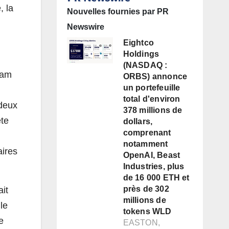
, la
Nouvelles fournies par PR
Newswire
Eightco
Holdings
(NASDAQ :
ram
ORBS) annonce
un portefeuille
total d'environ
 deux
378 millions de
ète
dollars,
comprenant
notamment
aires
OpenAI, Beast
Industries, plus
de 16 000 ETH et
près de 302
ait
millions de
le
tokens WLD
e
EASTON,