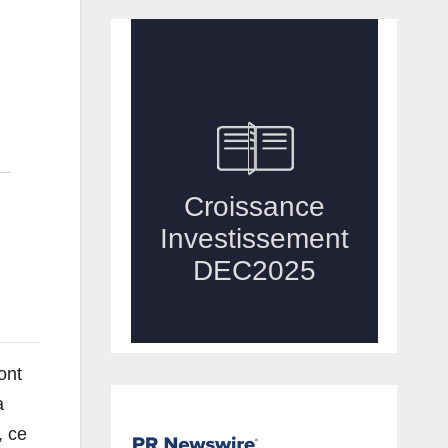
ont
a
, ce