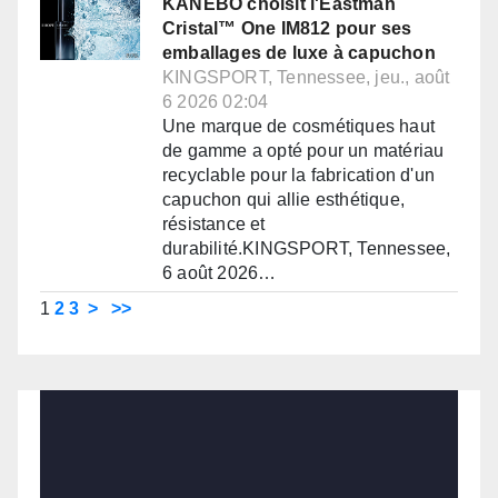
KANEBO choisit l'Eastman
Cristal™ One IM812 pour ses
emballages de luxe à capuchon
KINGSPORT, Tennessee, jeu., août
6 2026 02:04
Une marque de cosmétiques haut
de gamme a opté pour un matériau
recyclable pour la fabrication d'un
capuchon qui allie esthétique,
résistance et
durabilité.KINGSPORT, Tennessee,
6 août 2026…
1
2
3
>
>>