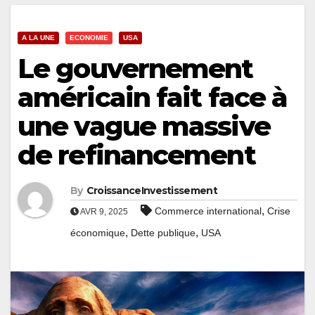
A LA UNE
ECONOMIE
USA
Le gouvernement
américain fait face à
une vague massive
de refinancement
By
CroissanceInvestissement
,
Commerce international
Crise
AVR 9, 2025
,
,
économique
Dette publique
USA