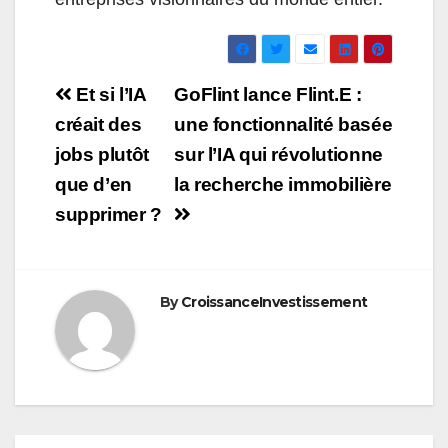
Navigation
Et si l’IA
GoFlint lance Flint.E :
de
créait des
une fonctionnalité basée
jobs plutôt
sur l’IA qui révolutionne
l’article
que d’en
la recherche immobilière
supprimer ?
By
CroissanceInvestissement