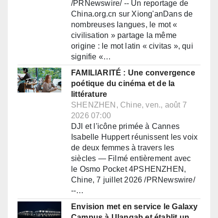
/PRNewswire/ -- Un reportage de
China.org.cn sur Xiong'anDans de
nombreuses langues, le mot «
civilisation » partage la même
origine : le mot latin « civitas », qui
signifie «…
FAMILIARITÉ : Une convergence
poétique du cinéma et de la
littérature
SHENZHEN, Chine, ven., août 7
2026 07:00
DJI et l'icône primée à Cannes
Isabelle Huppert réunissent les voix
de deux femmes à travers les
siècles — Filmé entièrement avec
le Osmo Pocket 4PSHENZHEN,
Chine, 7 juillet 2026 /PRNewswire/
--…
Envision met en service le Galaxy
Campus à Ulanqab et établit un