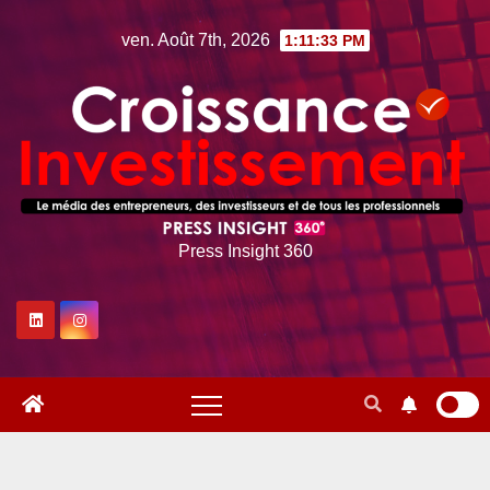
Skip
ven. Août 7th, 2026
1:11:34 PM
to
content
Press Insight 360