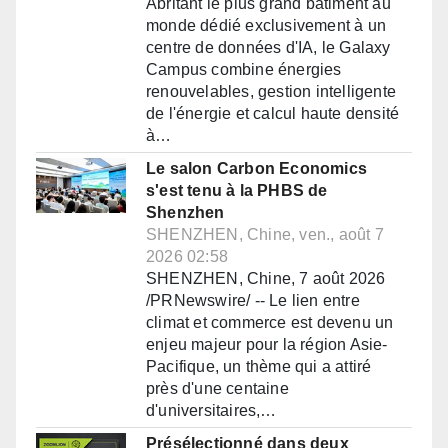
Abritant le plus grand bâtiment au
monde dédié exclusivement à un
centre de données d'IA, le Galaxy
Campus combine énergies
renouvelables, gestion intelligente
de l'énergie et calcul haute densité
à…
Le salon Carbon Economics
s'est tenu à la PHBS de
Shenzhen
SHENZHEN, Chine, ven., août 7
2026 02:58
SHENZHEN, Chine, 7 août 2026
/PRNewswire/ -- Le lien entre
climat et commerce est devenu un
enjeu majeur pour la région Asie-
Pacifique, un thème qui a attiré
près d'une centaine
d'universitaires,…
Présélectionné dans deux