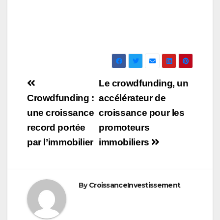
Navigation
Le crowdfunding, un
de
Crowdfunding :
accélérateur de
une croissance
croissance pour les
l’article
record portée
promoteurs
par l’immobilier
immobiliers
By
CroissanceInvestissement