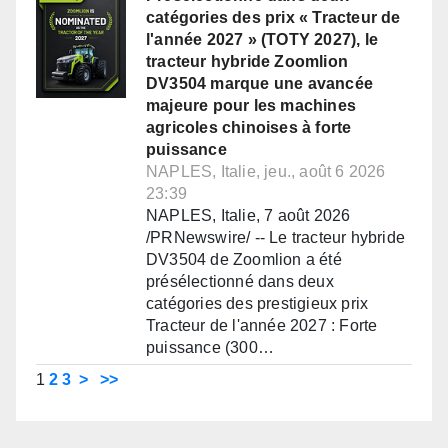
catégories des prix « Tracteur de
l'année 2027 » (TOTY 2027), le
tracteur hybride Zoomlion
DV3504 marque une avancée
majeure pour les machines
agricoles chinoises à forte
puissance
NAPLES, Italie, jeu., août 6 2026
23:39
NAPLES, Italie, 7 août 2026
/PRNewswire/ -- Le tracteur hybride
DV3504 de Zoomlion a été
présélectionné dans deux
catégories des prestigieux prix
Tracteur de l'année 2027 : Forte
puissance (300…
1
2
3
>
>>