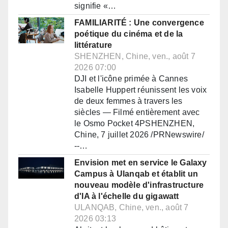
signifie «…
FAMILIARITÉ : Une convergence
poétique du cinéma et de la
littérature
SHENZHEN, Chine, ven., août 7
2026 07:00
DJI et l'icône primée à Cannes
Isabelle Huppert réunissent les voix
de deux femmes à travers les
siècles — Filmé entièrement avec
le Osmo Pocket 4PSHENZHEN,
Chine, 7 juillet 2026 /PRNewswire/
--…
Envision met en service le Galaxy
Campus à Ulanqab et établit un
nouveau modèle d'infrastructure
d'IA à l'échelle du gigawatt
ULANQAB, Chine, ven., août 7
2026 03:13