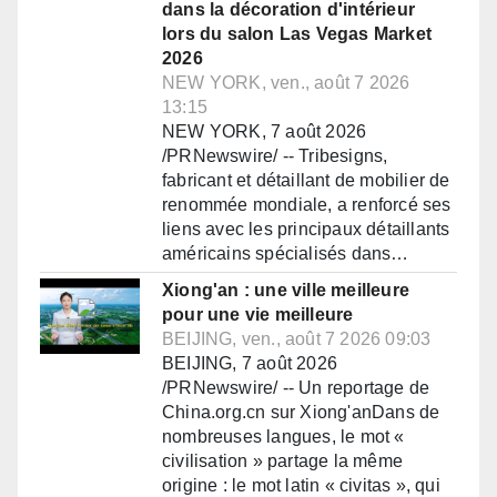
dans la décoration d'intérieur
lors du salon Las Vegas Market
2026
NEW YORK, ven., août 7 2026
13:15
NEW YORK, 7 août 2026
/PRNewswire/ -- Tribesigns,
fabricant et détaillant de mobilier de
renommée mondiale, a renforcé ses
liens avec les principaux détaillants
américains spécialisés dans…
Xiong'an : une ville meilleure
pour une vie meilleure
BEIJING, ven., août 7 2026 09:03
BEIJING, 7 août 2026
/PRNewswire/ -- Un reportage de
China.org.cn sur Xiong'anDans de
nombreuses langues, le mot «
civilisation » partage la même
origine : le mot latin « civitas », qui