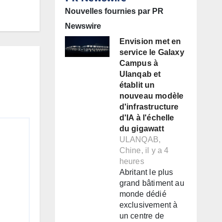
Nouvelles fournies par PR
Newswire
Envision met en
service le Galaxy
Campus à
Ulanqab et
établit un
nouveau modèle
d'infrastructure
d'IA à l'échelle
du gigawatt
ULANQAB,
Chine, il y a 4
heures
Abritant le plus
grand bâtiment au
monde dédié
exclusivement à
un centre de