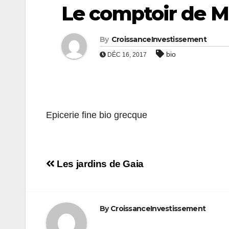
Le comptoir de M
By
CroissanceInvestissement
bio
DÉC 16, 2017
Epicerie fine bio grecque
Navigation
Les jardins de Gaia
de
l’article
By
CroissanceInvestissement