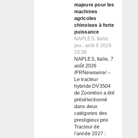
majeure pour les
machines
agricoles
chinoises à forte
puissance
NAPLES, Italie,
jeu., août 6 2026
23:39
NAPLES, Italie, 7
août 2026
/PRNewswire/ --
Le tracteur
hybride DV3504
de Zoomlion a été
présélectionné
dans deux
catégories des
prestigieux prix
Tracteur de
l'année 2027 :