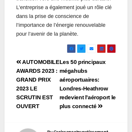
L’entreprise a également joué un rôle clé
dans la prise de conscience de
l’importance de l’énergie renouvelable
pour l’avenir de la planète.
Navigation
AUTOMOBILE
Les 50 principaux
de
AWARDS 2023 :
mégahubs
GRAND PRIX
aéroportuaires:
l’article
2023 LE
Londres-Heathrow
SCRUTIN EST
redevient l’aéroport le
OUVERT
plus connecté
By
CroissanceInvestissement