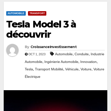
AUTOMOBILE
TRANSPORT
Tesla Model 3 à
découvrir
By
CroissanceInvestissement
,
,
Automobile
Conduite
Industrie
OCT 1, 2023
,
,
,
Automobile
Ingénierie Automobile
Innovation
,
,
,
,
Tesla
Transport Mobilité
Véhicule
Voiture
Voiture
Électrique