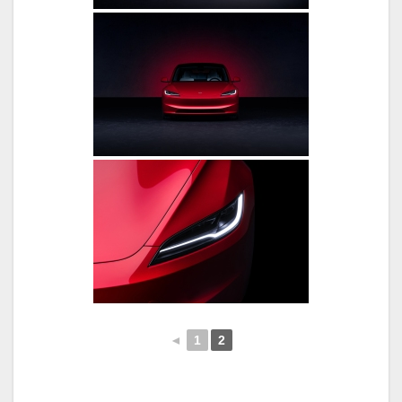
◄
1
2