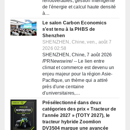
renouvelables, gestion intelligente
de l'énergie et calcul haute densité
à…
Le salon Carbon Economics
s'est tenu à la PHBS de
Shenzhen
SHENZHEN, Chine, ven., août 7
2026 02:58
SHENZHEN, Chine, 7 août 2026
/PRNewswire/ -- Le lien entre
climat et commerce est devenu un
enjeu majeur pour la région Asie-
Pacifique, un thème qui a attiré
près d'une centaine
d'universitaires,…
Présélectionné dans deux
catégories des prix « Tracteur de
l'année 2027 » (TOTY 2027), le
tracteur hybride Zoomlion
DV3504 marque une avancée