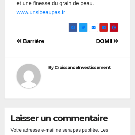
et une finesse du grain de peau.
www.unsibeaupas.fr
Navigation
Barrière
DOMII
de
l’article
By
CroissanceInvestissement
Laisser un commentaire
Votre adresse e-mail ne sera pas publiée.
Les