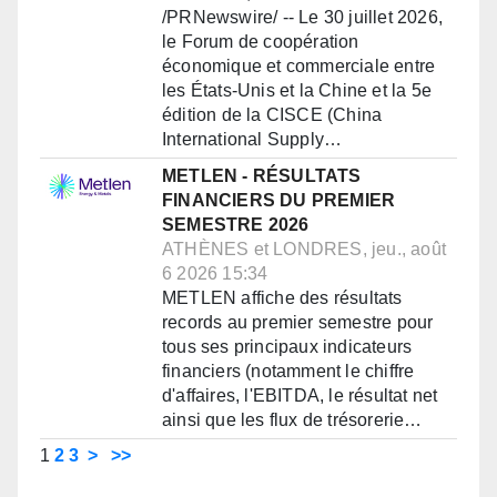
/PRNewswire/ -- Le 30 juillet 2026,
le Forum de coopération
économique et commerciale entre
les États-Unis et la Chine et la 5e
édition de la CISCE (China
International Supply…
METLEN - RÉSULTATS
FINANCIERS DU PREMIER
SEMESTRE 2026
ATHÈNES et LONDRES, jeu., août
6 2026 15:34
METLEN affiche des résultats
records au premier semestre pour
tous ses principaux indicateurs
financiers (notamment le chiffre
d'affaires, l'EBITDA, le résultat net
ainsi que les flux de trésorerie…
1
2
3
>
>>