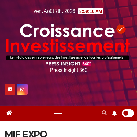
Skip
ven. Août 7th, 2026
8:59:11 AM
to
content
Press Insight 360
MIF EXPO