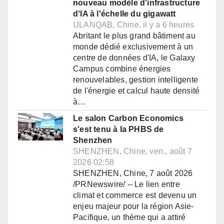
nouveau modèle d'infrastructure
d'IA à l'échelle du gigawatt
ULANQAB, Chine, il y a 6 heures
Abritant le plus grand bâtiment au
monde dédié exclusivement à un
centre de données d'IA, le Galaxy
Campus combine énergies
renouvelables, gestion intelligente
de l'énergie et calcul haute densité
à…
Le salon Carbon Economics
s'est tenu à la PHBS de
Shenzhen
SHENZHEN, Chine, ven., août 7
2026 02:58
SHENZHEN, Chine, 7 août 2026
/PRNewswire/ -- Le lien entre
climat et commerce est devenu un
enjeu majeur pour la région Asie-
Pacifique, un thème qui a attiré