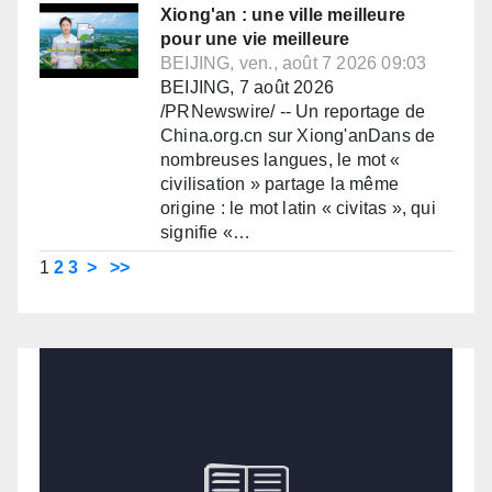
Xiong'an : une ville meilleure
pour une vie meilleure
BEIJING, ven., août 7 2026 09:03
BEIJING, 7 août 2026
/PRNewswire/ -- Un reportage de
China.org.cn sur Xiong'anDans de
nombreuses langues, le mot «
civilisation » partage la même
origine : le mot latin « civitas », qui
signifie «…
1
2
3
>
>>