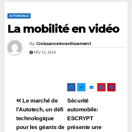
AUTOMOBILE
La mobilité en vidéo
By
CroissanceInvestissement
FÉV 15, 2019
Navigation
Le marché de
Sécurité
de
l’Autotech, un défi
automobile:
technologique
ESCRYPT
l’article
pour les géants de
présente une