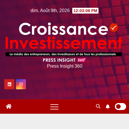
Skip
dim. Août 9th, 2026
12:03:09 PM
to
content
Press Insight 360