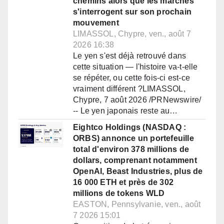
chemins alors que les marchés
s'interrogent sur son prochain
mouvement
LIMASSOL, Chypre, ven., août 7
2026 16:38
Le yen s'est déjà retrouvé dans
cette situation — l'histoire va-t-elle
se répéter, ou cette fois-ci est-ce
vraiment différent ?LIMASSOL,
Chypre, 7 août 2026 /PRNewswire/
-- Le yen japonais reste au…
Eightco Holdings (NASDAQ :
ORBS) annonce un portefeuille
total d'environ 378 millions de
dollars, comprenant notamment
OpenAI, Beast Industries, plus de
16 000 ETH et près de 302
millions de tokens WLD
EASTON, Pennsylvanie, ven., août
7 2026 15:01