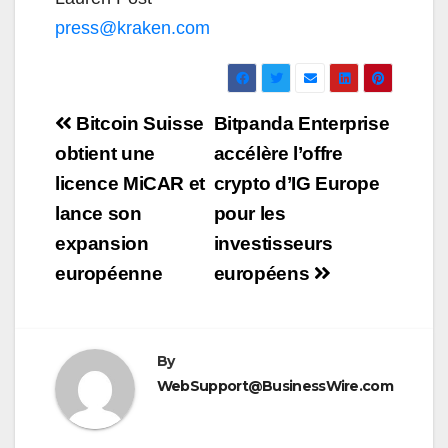
press@kraken.com
Navigation
Bitcoin Suisse
Bitpanda Enterprise
de
obtient une
accélère l’offre
licence MiCAR et
crypto d’IG Europe
l’article
lance son
pour les
expansion
investisseurs
européenne
européens
By
WebSupport@BusinessWire.com